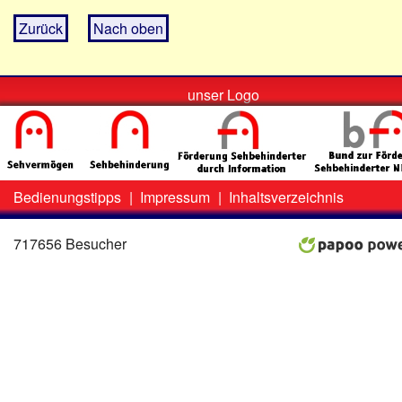
Zurück
Nach oben
unser Logo
Bedienungstipps
|
Impressum
|
Inhaltsverzeichnis
Zweit-
Lo
Menü
717656 Besucher