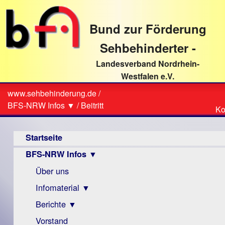
direkt
zum
Bund zur Förderung
Textinhalt
Sehbehinderter -
Landesverband Nordrhein-
Westfalen e.V.
Suche
www.sehbehinderung.de
/
Z
Sie
BFS-NRW Infos ▼
/
Beitritt
Ko
Ko
sind
Hauptmenü
hier
Startseite
BFS-NRW Infos ▼
Über uns
Infomaterial ▼
Berichte ▼
Visus
Zeitschrift
Vorstand
Archiv