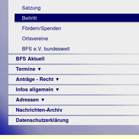
Monokular
Berichte
Satzung
Mac
Beitritt
Instagram-
Fördern/Spenden
Links
Ortsvereine
BFS e.V. bundesweit
BFS Aktuell
Termine ▼
Anträge - Recht ▼
Veranstaltungsprogramme
Infos allgemein ▼
Archiv
Urteile
Adressen ▼
Sehbehinderung
Frühförderung
Nachrichten-Archiv
Augenoptiker
Schule
Berufsbildungswerke
Datenschutzerklärung
Ausbildung
Berufsförderungswerke
–