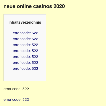
Familienratgeber
Beruf
neue online casinos 2020
Hörbüchereien
Senioren
Reha-
Hilfsmittel
Lehrer
inhaltsverzeichnis
-
Schulen
PC
error code: 522
Verbände
error code: 522
error code: 522
error code: 522
error code: 522
error code: 522
error code: 522
error code: 522
error code: 522