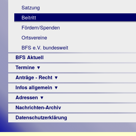
Monokular
Berichte
Satzung
Mac
Beitritt
Instagram-
Fördern/Spenden
Links
Ortsvereine
BFS e.V. bundesweit
BFS Aktuell
Termine ▼
Anträge - Recht ▼
Veranstaltungsprogramme
Infos allgemein ▼
Archiv
Urteile
Adressen ▼
Sehbehinderung
Frühförderung
Nachrichten-Archiv
Augenoptiker
Schule
Berufsbildungswerke
Datenschutzerklärung
Ausbildung
Berufsförderungswerke
–