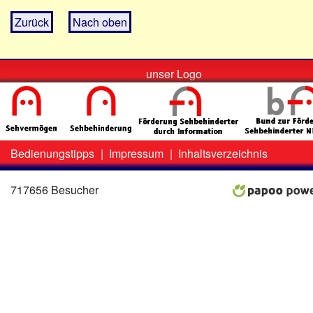
Zurück
Nach oben
unser Logo
Bedienungstipps
|
Impressum
|
Inhaltsverzeichnis
Zweit-
Lo
Menü
717656 Besucher