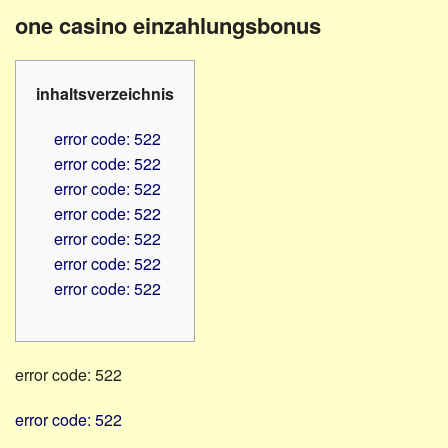
Familienratgeber
Beruf
one casino einzahlungsbonus
Hörbüchereien
Senioren
Reha-
Hilfsmittel
Lehrer
inhaltsverzeichnis
-
Schulen
PC
error code: 522
Verbände
error code: 522
error code: 522
error code: 522
error code: 522
error code: 522
error code: 522
error code: 522
error code: 522