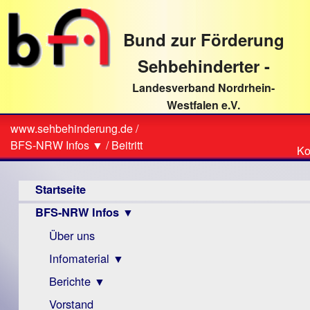
direkt
zum
Bund zur Förderung
Textinhalt
Sehbehinderter -
Landesverband Nordrhein-
Westfalen e.V.
Suche
www.sehbehinderung.de
/
Z
Sie
BFS-NRW Infos ▼
/
Beitritt
Ko
Ko
sind
Hauptmenü
hier
Startseite
BFS-NRW Infos ▼
Über uns
Infomaterial ▼
Berichte ▼
Visus
Zeitschrift
Vorstand
Archiv