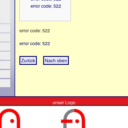
error code: 522
error code: 522
error code: 522
Zurück
Nach oben
unser Logo