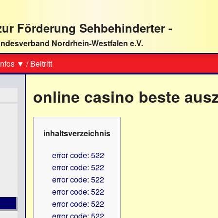
ur Förderung Sehbehinderter -
ndesverband Nordrhein-Westfalen e.V.
Suche
nfos ▼
/
Beitritt
online casino beste au
inhaltsverzeichnis
error code: 522
error code: 522
error code: 522
error code: 522
error code: 522
error code: 522