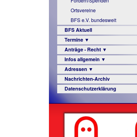
Fördern/Spenden
Links
Ortsvereine
BFS e.V. bundesweit
BFS Aktuell
Termine ▼
Anträge - Recht ▼
Veranstaltungsprogramme
Infos allgemein ▼
Archiv
Urteile
Adressen ▼
Sehbehinderung
Nachrichten-Archiv
Frühförderung
Augenoptiker
Datenschutzerklärung
Schule
Berufsbildungswerke
Ausbildung
Berufsförderungswerke
–
Familienratgeber
Beruf
Hörbüchereien
Senioren
Reha-
Hilfsmittel
Lehrer