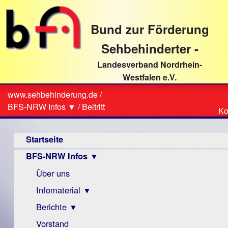
direkt
zum
Bund zur Förderung
Textinhalt
Sehbehinderter -
Landesverband Nordrhein-
Westfalen e.V.
Suche
www.sehbehinderung.de
/
Z
Sie
BFS-NRW Infos ▼
/
Beitritt
Ko
Ko
sind
Hauptmenü
hier
Startseite
BFS-NRW Infos ▼
Über uns
Infomaterial ▼
Berichte ▼
Visus
Zeitschrift
Vorstand
Archiv