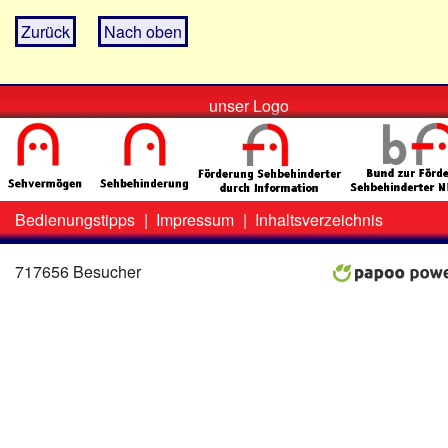
Zurück
Nach oben
unser Logo
Bedienungstipps
|
Impressum
|
Inhaltsverzeichnis
Zweit-
Lo
Menü
717656 Besucher