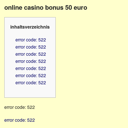
Familienratgeber
Beruf
online casino bonus 50 euro
Hörbüchereien
Senioren
Reha-
Hilfsmittel
Lehrer
inhaltsverzeichnis
-
Schulen
PC
error code: 522
Verbände
error code: 522
error code: 522
error code: 522
error code: 522
error code: 522
error code: 522
error code: 522
error code: 522