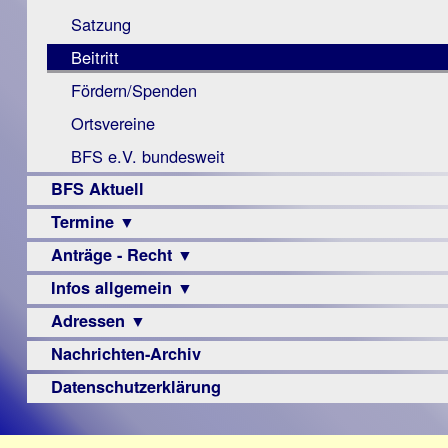
Monokular
Berichte
Satzung
Mac
Beitritt
Instagram-
Fördern/Spenden
Links
Ortsvereine
BFS e.V. bundesweit
BFS Aktuell
Termine ▼
Anträge - Recht ▼
Veranstaltungsprogramme
Infos allgemein ▼
Archiv
Urteile
Adressen ▼
Sehbehinderung
Frühförderung
Nachrichten-Archiv
Augenoptiker
Schule
Berufsbildungswerke
Datenschutzerklärung
Ausbildung
Berufsförderungswerke
–