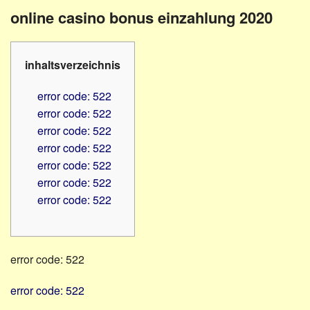
Familienratgeber
Beruf
online casino bonus einzahlung 2020
Hörbüchereien
Senioren
Reha-
Hilfsmittel
Lehrer
inhaltsverzeichnis
-
Schulen
PC
error code: 522
Verbände
error code: 522
error code: 522
error code: 522
error code: 522
error code: 522
error code: 522
error code: 522
error code: 522