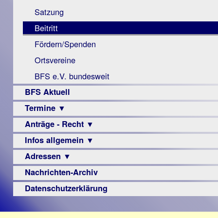
Monokular
Berichte
Satzung
Mac
Beitritt
Instagram-
Fördern/Spenden
Links
Ortsvereine
BFS e.V. bundesweit
BFS Aktuell
Termine ▼
Anträge - Recht ▼
Veranstaltungsprogramme
Infos allgemein ▼
Archiv
Urteile
Adressen ▼
Sehbehinderung
Frühförderung
Nachrichten-Archiv
Augenoptiker
Schule
Berufsbildungswerke
Datenschutzerklärung
Ausbildung
Berufsförderungswerke
–