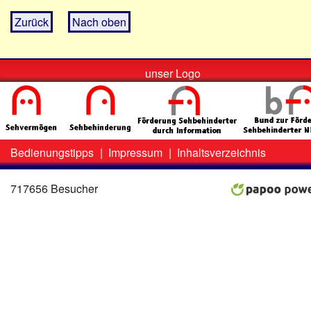
Zurück
Nach oben
unser Logo
Bedienungstipps
|
Impressum
|
Inhaltsverzeichnis
Zweit-
Lo
Menü
717656 Besucher