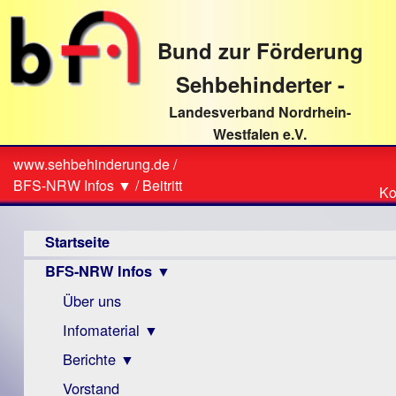
direkt
zum
Bund zur Förderung
Textinhalt
Sehbehinderter -
Landesverband Nordrhein-
Westfalen e.V.
Suche
www.sehbehinderung.de
/
Z
Sie
BFS-NRW Infos ▼
/
Beitritt
Ko
Ko
sind
Hauptmenü
hier
Startseite
BFS-NRW Infos ▼
Über uns
Infomaterial ▼
Berichte ▼
Visus
Zeitschrift
Vorstand
Archiv