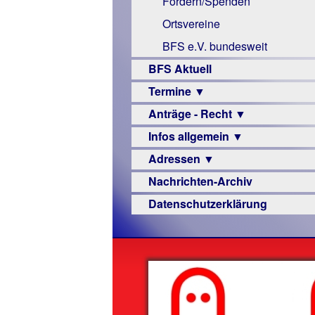
Fördern/Spenden
Links
Ortsvereine
BFS e.V. bundesweit
BFS Aktuell
Termine ▼
Anträge - Recht ▼
Veranstaltungsprogramme
Infos allgemein ▼
Archiv
Urteile
Adressen ▼
Sehbehinderung
Nachrichten-Archiv
Frühförderung
Augenoptiker
Datenschutzerklärung
Schule
Berufsbildungswerke
Ausbildung
Berufsförderungswerke
–
Familienratgeber
Beruf
Hörbüchereien
Senioren
Reha-
Hilfsmittel
Lehrer