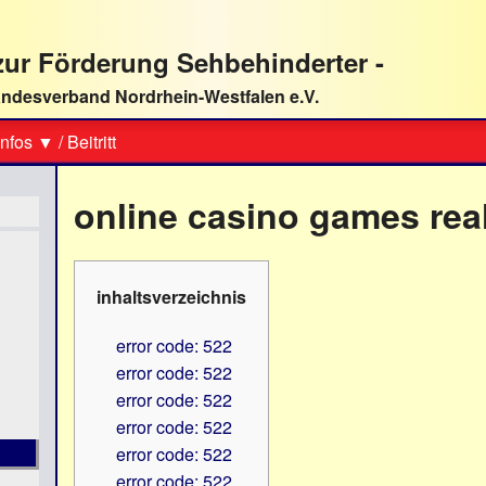
ur Förderung Sehbehinderter -
ndesverband Nordrhein-Westfalen e.V.
Suche
nfos ▼
/
Beitritt
online casino games rea
inhaltsverzeichnis
error code: 522
error code: 522
error code: 522
error code: 522
error code: 522
error code: 522