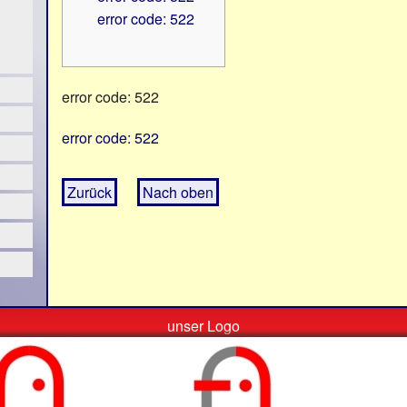
error code: 522
error code: 522
error code: 522
Zurück
Nach oben
unser Logo