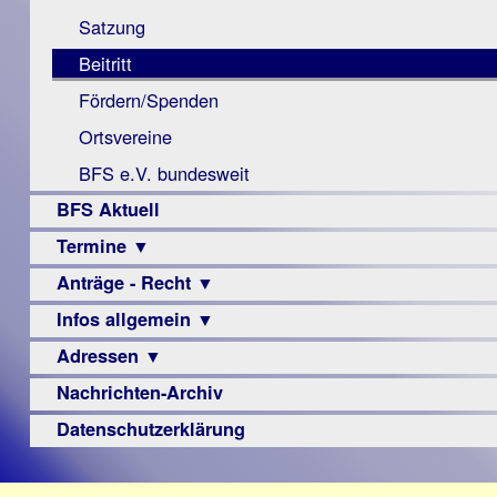
Monokular
Berichte
Satzung
Mac
Beitritt
Instagram-
Fördern/Spenden
Links
Ortsvereine
BFS e.V. bundesweit
BFS Aktuell
Termine ▼
Anträge - Recht ▼
Veranstaltungsprogramme
Infos allgemein ▼
Archiv
Urteile
Adressen ▼
Sehbehinderung
Frühförderung
Nachrichten-Archiv
Augenoptiker
Schule
Berufsbildungswerke
Datenschutzerklärung
Ausbildung
Berufsförderungswerke
–