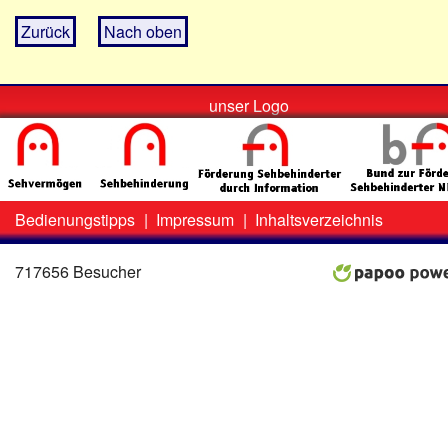
Zurück
Nach oben
unser Logo
Bedienungstipps
|
Impressum
|
Inhaltsverzeichnis
Zweit-
Lo
Menü
717656 Besucher