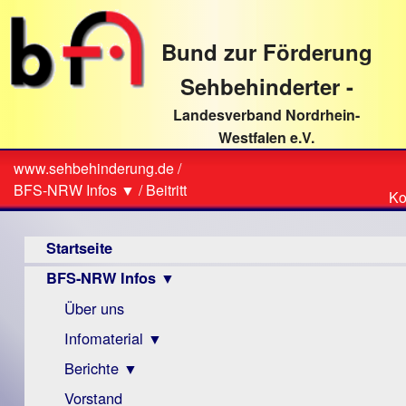
direkt
zum
Bund zur Förderung
Textinhalt
Sehbehinderter -
Landesverband Nordrhein-
Westfalen e.V.
Suche
www.sehbehinderung.de
/
Z
Sie
BFS-NRW Infos ▼
/
Beitritt
Ko
Ko
sind
Hauptmenü
hier
Startseite
BFS-NRW Infos ▼
Über uns
Infomaterial ▼
Berichte ▼
Visus
Zeitschrift
Vorstand
Archiv