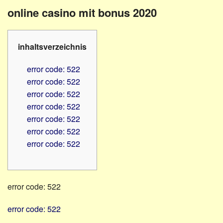
Familienratgeber
Beruf
online casino mit bonus 2020
Hörbüchereien
Senioren
Reha-
Hilfsmittel
Lehrer
inhaltsverzeichnis
-
Schulen
PC
error code: 522
Verbände
error code: 522
error code: 522
error code: 522
error code: 522
error code: 522
error code: 522
error code: 522
error code: 522