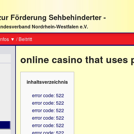
ur Förderung Sehbehinderter -
ndesverband Nordrhein-Westfalen e.V.
Suche
nfos ▼
/
Beitritt
online casino that uses
inhaltsverzeichnis
error code: 522
error code: 522
error code: 522
error code: 522
error code: 522
error code: 522