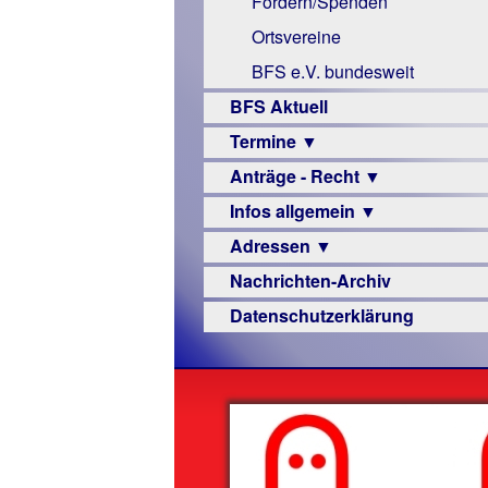
Fördern/Spenden
Links
Ortsvereine
BFS e.V. bundesweit
BFS Aktuell
Termine ▼
Anträge - Recht ▼
Veranstaltungsprogramme
Infos allgemein ▼
Archiv
Urteile
Adressen ▼
Sehbehinderung
Nachrichten-Archiv
Frühförderung
Augenoptiker
Datenschutzerklärung
Schule
Berufsbildungswerke
Ausbildung
Berufsförderungswerke
–
Familienratgeber
Beruf
Hörbüchereien
Senioren
Reha-
Hilfsmittel
Lehrer