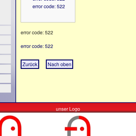
error code: 522
error code: 522
error code: 522
Zurück
Nach oben
unser Logo