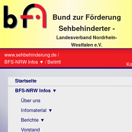
direkt
zum
Bund zur Förderung
Textinhalt
Sehbehinderter -
Landesverband Nordrhein-
Westfalen e.V.
Suche
www.sehbehinderung.de
/
Z
Sie
BFS-NRW Infos ▼
/
Beitritt
Ko
Ko
sind
Hauptmenü
hier
Startseite
BFS-NRW Infos ▼
Über uns
Infomaterial ▼
Berichte ▼
Visus
Zeitschrift
Vorstand
Archiv