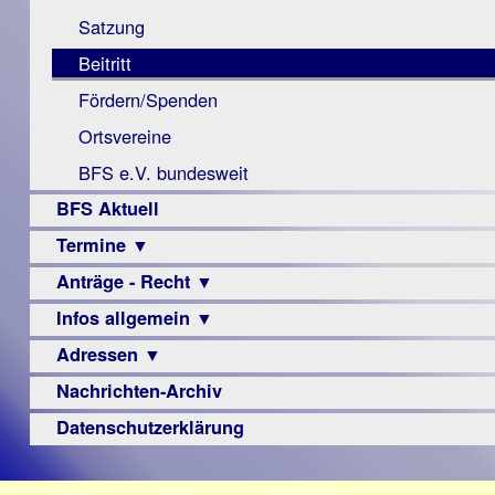
Monokular
Berichte
Satzung
Mac
Beitritt
Instagram-
Fördern/Spenden
Links
Ortsvereine
BFS e.V. bundesweit
BFS Aktuell
Termine ▼
Anträge - Recht ▼
Veranstaltungsprogramme
Infos allgemein ▼
Archiv
Urteile
Adressen ▼
Sehbehinderung
Frühförderung
Nachrichten-Archiv
Augenoptiker
Schule
Berufsbildungswerke
Datenschutzerklärung
Ausbildung
Berufsförderungswerke
–