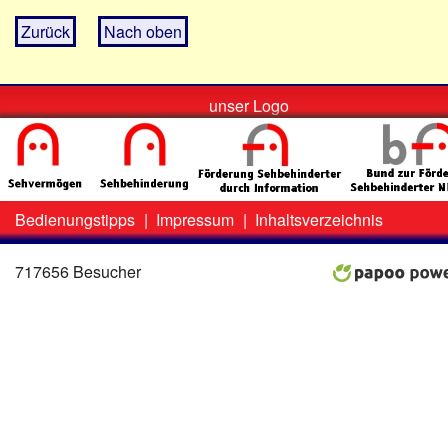
Zurück
Nach oben
unser Logo
Bedienungstipps
|
Impressum
|
Inhaltsverzeichnis
Zweit-
Lo
Menü
717656 Besucher