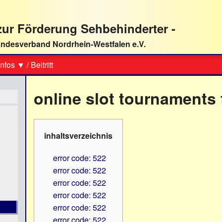
ur Förderung Sehbehinderter -
ndesverband Nordrhein-Westfalen e.V.
Suche
nfos ▼
/
Beitritt
online slot tournaments 
inhaltsverzeichnis
error code: 522
error code: 522
error code: 522
error code: 522
error code: 522
error code: 522