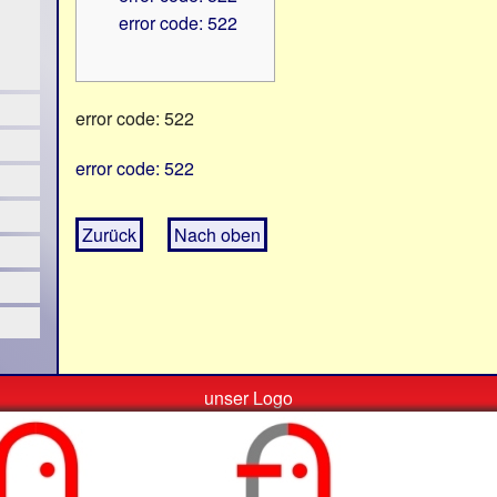
error code: 522
error code: 522
error code: 522
Zurück
Nach oben
unser Logo