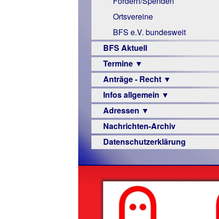
Fördern/Spenden
Links
Ortsvereine
BFS e.V. bundesweit
BFS Aktuell
Termine ▼
Anträge - Recht ▼
Veranstaltungsprogramme
Infos allgemein ▼
Archiv
Urteile
Adressen ▼
Sehbehinderung
Nachrichten-Archiv
Frühförderung
Augenoptiker
Datenschutzerklärung
Schule
Berufsbildungswerke
Ausbildung
Berufsförderungswerke
–
Familienratgeber
Beruf
Hörbüchereien
Senioren
Reha-
Hilfsmittel
Lehrer