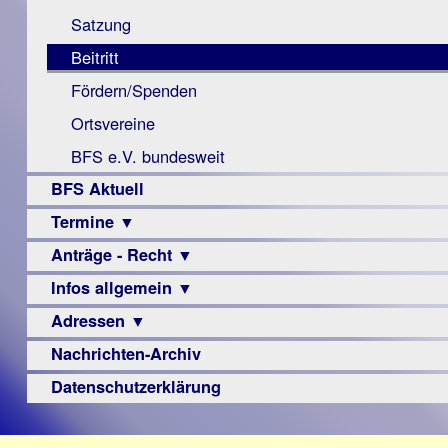
Monokular
Berichte
Satzung
Mac
Beitritt
Instagram-
Fördern/Spenden
Links
Ortsvereine
BFS e.V. bundesweit
BFS Aktuell
Termine ▼
Anträge - Recht ▼
Veranstaltungsprogramme
Infos allgemein ▼
Archiv
Urteile
Adressen ▼
Sehbehinderung
Frühförderung
Nachrichten-Archiv
Augenoptiker
Schule
Berufsbildungswerke
Datenschutzerklärung
Ausbildung
Berufsförderungswerke
–