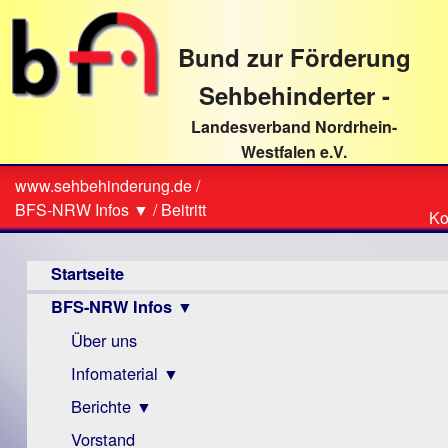
direkt
zum
Bund zur Förderung
Textinhalt
Sehbehinderter -
Landesverband Nordrhein-
Westfalen e.V.
Suche
www.sehbehinderung.de
/
Z
Sie
BFS-NRW Infos ▼
/
Beitritt
Ko
Ko
sind
Hauptmenü
hier
Startseite
BFS-NRW Infos ▼
Über uns
Infomaterial ▼
Berichte ▼
Visus
Zeitschrift
Vorstand
Archiv