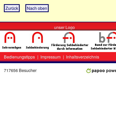
Zurück
Nach oben
unser Logo
Bedienungstipps
|
Impressum
|
Inhaltsverzeichnis
Zweit-
Lo
Menü
717656 Besucher