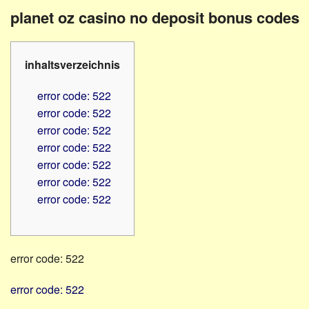
Familienratgeber
Beruf
planet oz casino no deposit bonus codes
Hörbüchereien
Senioren
Reha-
Hilfsmittel
Lehrer
inhaltsverzeichnis
-
Schulen
PC
error code: 522
Verbände
error code: 522
error code: 522
error code: 522
error code: 522
error code: 522
error code: 522
error code: 522
error code: 522