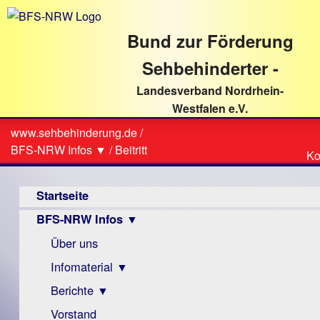
direkt
zum
Bund zur Förderung
Textinhalt
Sehbehinderter -
Landesverband Nordrhein-
Westfalen e.V.
Suche
www.sehbehinderung.de
/
Z
Sie
BFS-NRW Infos ▼
/
Beitritt
Ko
Ko
sind
Hauptmenü
hier
Startseite
BFS-NRW Infos ▼
Über uns
Infomaterial ▼
Berichte ▼
Visus
Zeitschrift
Vorstand
Archiv