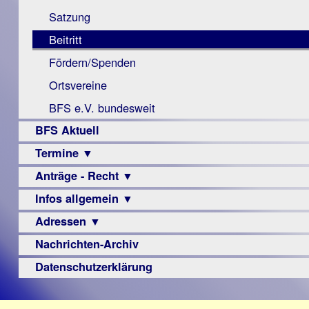
Monokular
Berichte
Satzung
Mac
Beitritt
Instagram-
Fördern/Spenden
Links
Ortsvereine
BFS e.V. bundesweit
BFS Aktuell
Termine ▼
Anträge - Recht ▼
Veranstaltungsprogramme
Infos allgemein ▼
Archiv
Urteile
Adressen ▼
Sehbehinderung
Frühförderung
Nachrichten-Archiv
Augenoptiker
Schule
Berufsbildungswerke
Datenschutzerklärung
Ausbildung
Berufsförderungswerke
–