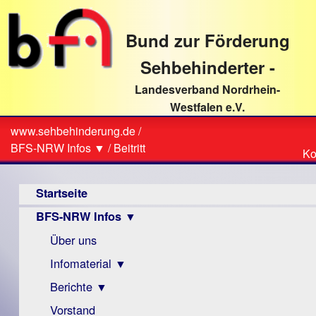
direkt
zum
Bund zur Förderung
Textinhalt
Sehbehinderter -
Landesverband Nordrhein-
Westfalen e.V.
Suche
www.sehbehinderung.de
/
Z
Sie
BFS-NRW Infos ▼
/
Beitritt
Ko
Ko
sind
Hauptmenü
hier
Startseite
BFS-NRW Infos ▼
Über uns
Infomaterial ▼
Berichte ▼
Visus
Zeitschrift
Vorstand
Archiv