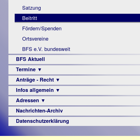
Monokular
Berichte
Satzung
Mac
Beitritt
Instagram-
Fördern/Spenden
Links
Ortsvereine
BFS e.V. bundesweit
BFS Aktuell
Termine ▼
Anträge - Recht ▼
Veranstaltungsprogramme
Infos allgemein ▼
Archiv
Urteile
Adressen ▼
Sehbehinderung
Frühförderung
Nachrichten-Archiv
Augenoptiker
Schule
Berufsbildungswerke
Datenschutzerklärung
Ausbildung
Berufsförderungswerke
–