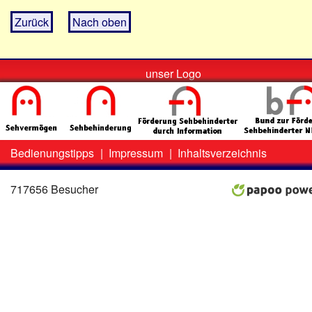
Zurück
Nach oben
unser Logo
Bedienungstipps
|
Impressum
|
Inhaltsverzeichnis
Zweit-
Lo
Menü
717656 Besucher