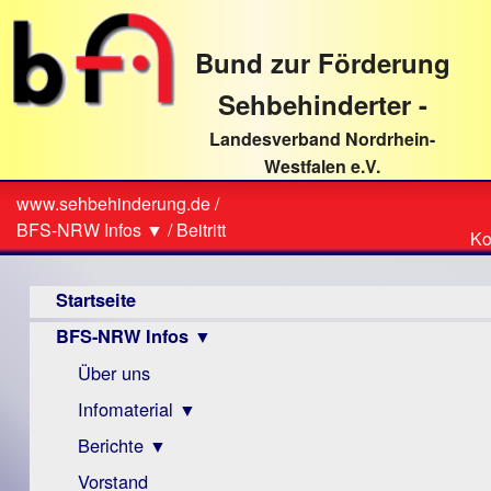
direkt
zum
Bund zur Förderung
Textinhalt
Sehbehinderter -
Landesverband Nordrhein-
Westfalen e.V.
Suche
www.sehbehinderung.de
/
Z
Sie
BFS-NRW Infos ▼
/
Beitritt
Ko
Ko
sind
Hauptmenü
hier
Startseite
BFS-NRW Infos ▼
Über uns
Infomaterial ▼
Berichte ▼
Visus
Zeitschrift
Vorstand
Archiv