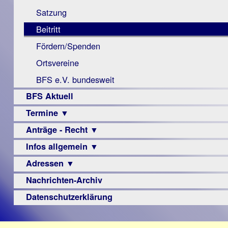
Monokular
Berichte
Satzung
Mac
Beitritt
Instagram-
Fördern/Spenden
Links
Ortsvereine
BFS e.V. bundesweit
BFS Aktuell
Termine ▼
Anträge - Recht ▼
Veranstaltungsprogramme
Infos allgemein ▼
Archiv
Urteile
Adressen ▼
Sehbehinderung
Frühförderung
Nachrichten-Archiv
Augenoptiker
Schule
Berufsbildungswerke
Datenschutzerklärung
Ausbildung
Berufsförderungswerke
–