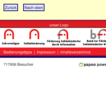
Zurück
Nach oben
unser Logo
Bedienungstipps
|
Impressum
|
Inhaltsverzeichnis
Zweit-
Lo
Menü
717656 Besucher