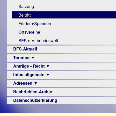
Monokular
Berichte
Satzung
Mac
Beitritt
Instagram-
Fördern/Spenden
Links
Ortsvereine
BFS e.V. bundesweit
BFS Aktuell
Termine ▼
Anträge - Recht ▼
Veranstaltungsprogramme
Infos allgemein ▼
Archiv
Urteile
Adressen ▼
Sehbehinderung
Frühförderung
Nachrichten-Archiv
Augenoptiker
Schule
Berufsbildungswerke
Datenschutzerklärung
Ausbildung
Berufsförderungswerke
–