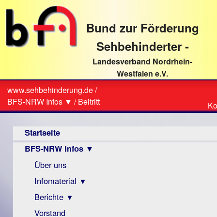
direkt
zum
Bund zur Förderung
Textinhalt
Sehbehinderter -
Landesverband Nordrhein-
Westfalen e.V.
Suche
www.sehbehinderung.de
/
Z
Sie
BFS-NRW Infos ▼
/
Beitritt
Ko
Ko
sind
Hauptmenü
hier
Startseite
BFS-NRW Infos ▼
Über uns
Infomaterial ▼
Berichte ▼
Visus
Zeitschrift
Vorstand
Archiv