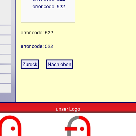
error code: 522
error code: 522
error code: 522
Zurück
Nach oben
unser Logo