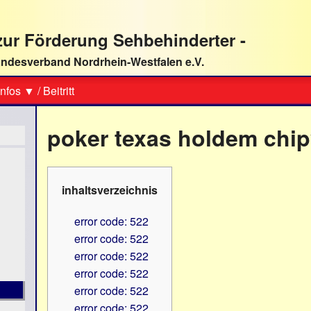
ur Förderung Sehbehinderter -
ndesverband Nordrhein-Westfalen e.V.
Suche
nfos ▼
/
Beitritt
poker texas holdem chip
inhaltsverzeichnis
error code: 522
error code: 522
error code: 522
error code: 522
error code: 522
error code: 522