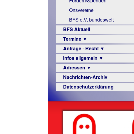
Fördern/Spenden
Links
Ortsvereine
BFS e.V. bundesweit
BFS Aktuell
Termine ▼
Anträge - Recht ▼
Veranstaltungsprogramme
Infos allgemein ▼
Archiv
Urteile
Adressen ▼
Sehbehinderung
Nachrichten-Archiv
Frühförderung
Augenoptiker
Datenschutzerklärung
Schule
Berufsbildungswerke
Ausbildung
Berufsförderungswerke
–
Familienratgeber
Beruf
Hörbüchereien
Senioren
Reha-
Hilfsmittel
Lehrer