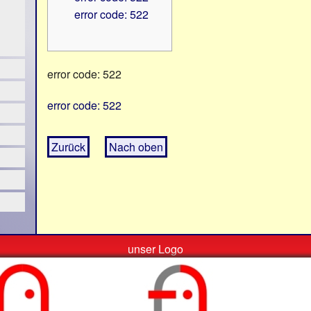
error code: 522
error code: 522
error code: 522
Zurück
Nach oben
unser Logo