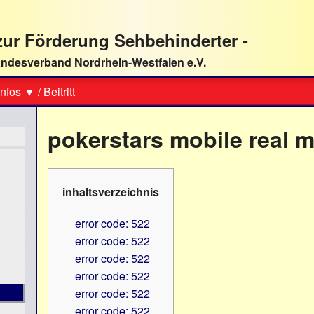
ur Förderung Sehbehinderter -
ndesverband Nordrhein-Westfalen e.V.
Suche
nfos ▼
/
Beitritt
pokerstars mobile real 
inhaltsverzeichnis
error code: 522
error code: 522
error code: 522
error code: 522
error code: 522
error code: 522