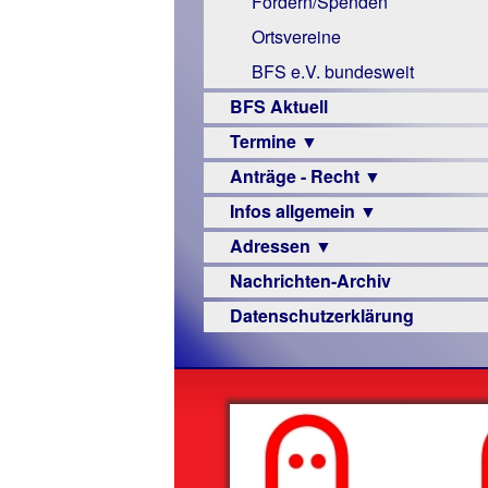
Fördern/Spenden
Links
Ortsvereine
BFS e.V. bundesweit
BFS Aktuell
Termine ▼
Anträge - Recht ▼
Veranstaltungsprogramme
Infos allgemein ▼
Archiv
Urteile
Adressen ▼
Sehbehinderung
Nachrichten-Archiv
Frühförderung
Augenoptiker
Datenschutzerklärung
Schule
Berufsbildungswerke
Ausbildung
Berufsförderungswerke
–
Familienratgeber
Beruf
Hörbüchereien
Senioren
Reha-
Hilfsmittel
Lehrer