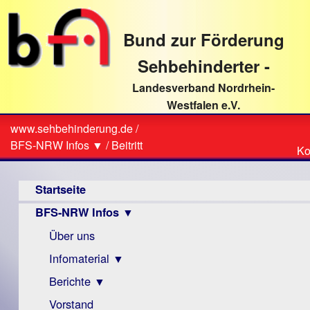
direkt
zum
Bund zur Förderung
Textinhalt
Sehbehinderter -
Landesverband Nordrhein-
Westfalen e.V.
Suche
www.sehbehinderung.de
/
Z
Sie
BFS-NRW Infos ▼
/
Beitritt
Ko
Ko
sind
Hauptmenü
hier
Startseite
BFS-NRW Infos ▼
Über uns
Infomaterial ▼
Berichte ▼
Visus
Zeitschrift
Vorstand
Archiv