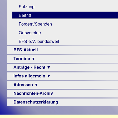
Monokular
Berichte
Satzung
Mac
Beitritt
Instagram-
Fördern/Spenden
Links
Ortsvereine
BFS e.V. bundesweit
BFS Aktuell
Termine ▼
Anträge - Recht ▼
Veranstaltungsprogramme
Infos allgemein ▼
Archiv
Urteile
Adressen ▼
Sehbehinderung
Frühförderung
Nachrichten-Archiv
Augenoptiker
Schule
Berufsbildungswerke
Datenschutzerklärung
Ausbildung
Berufsförderungswerke
–