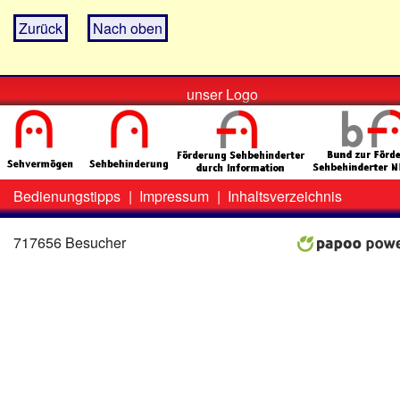
Zurück
Nach oben
unser Logo
Bedienungstipps
|
Impressum
|
Inhaltsverzeichnis
Zweit-
Lo
Menü
717656 Besucher