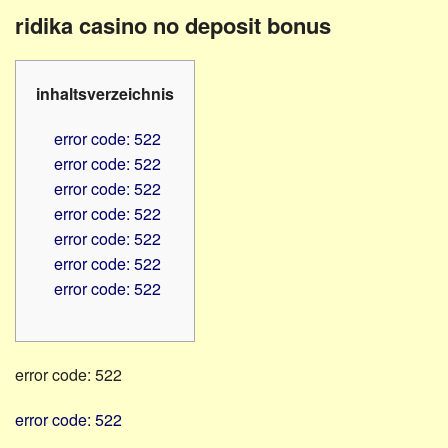
Familienratgeber
Beruf
ridika casino no deposit bonus
Hörbüchereien
Senioren
Reha-
Hilfsmittel
Lehrer
inhaltsverzeichnis
-
Schulen
PC
error code: 522
Verbände
error code: 522
error code: 522
error code: 522
error code: 522
error code: 522
error code: 522
error code: 522
error code: 522