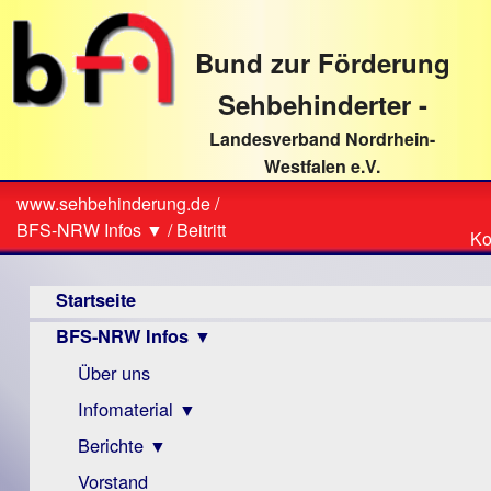
direkt
zum
Bund zur Förderung
Textinhalt
Sehbehinderter -
Landesverband Nordrhein-
Westfalen e.V.
Suche
www.sehbehinderung.de
/
Z
Sie
BFS-NRW Infos ▼
/
Beitritt
Ko
Ko
sind
Hauptmenü
hier
Startseite
BFS-NRW Infos ▼
Über uns
Infomaterial ▼
Berichte ▼
Visus
Zeitschrift
Vorstand
Archiv