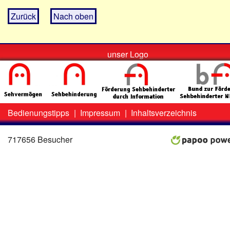
Zurück
Nach oben
unser Logo
Bedienungstipps
|
Impressum
|
Inhaltsverzeichnis
Zweit-
Lo
Menü
717656 Besucher