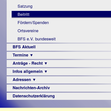
Monokular
Berichte
Satzung
Mac
Beitritt
Instagram-
Fördern/Spenden
Links
Ortsvereine
BFS e.V. bundesweit
BFS Aktuell
Termine ▼
Anträge - Recht ▼
Veranstaltungsprogramme
Infos allgemein ▼
Archiv
Urteile
Adressen ▼
Sehbehinderung
Frühförderung
Nachrichten-Archiv
Augenoptiker
Schule
Berufsbildungswerke
Datenschutzerklärung
Ausbildung
Berufsförderungswerke
–