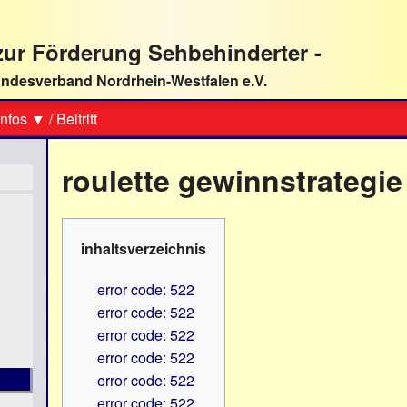
ur Förderung Sehbehinderter -
ndesverband Nordrhein-Westfalen e.V.
Suche
nfos ▼
/
Beitritt
roulette gewinnstrategie
inhaltsverzeichnis
error code: 522
error code: 522
error code: 522
error code: 522
error code: 522
error code: 522