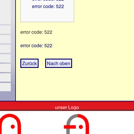
error code: 522
error code: 522
error code: 522
Zurück
Nach oben
unser Logo