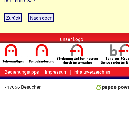
error code: 522
Zurück
Nach oben
unser Logo
Bedienungstipps
|
Impressum
|
Inhaltsverzeichnis
Zweit-
Lo
Menü
717656 Besucher