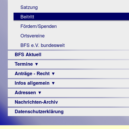
Monokular
Berichte
Satzung
Mac
Beitritt
Instagram-
Fördern/Spenden
Links
Ortsvereine
BFS e.V. bundesweit
BFS Aktuell
Termine ▼
Anträge - Recht ▼
Veranstaltungsprogramme
Infos allgemein ▼
Archiv
Urteile
Adressen ▼
Sehbehinderung
Frühförderung
Nachrichten-Archiv
Augenoptiker
Schule
Berufsbildungswerke
Datenschutzerklärung
Ausbildung
Berufsförderungswerke
–