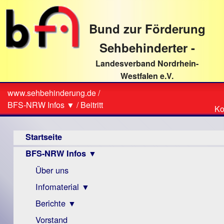
direkt
zum
Bund zur Förderung
Textinhalt
Sehbehinderter -
Landesverband Nordrhein-
Westfalen e.V.
Suche
www.sehbehinderung.de
/
Z
Sie
BFS-NRW Infos ▼
/
Beitritt
Ko
Ko
sind
Hauptmenü
hier
Startseite
BFS-NRW Infos ▼
Über uns
Infomaterial ▼
Berichte ▼
Visus
Zeitschrift
Vorstand
Archiv