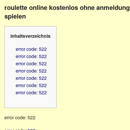
Familienratgeber
Beruf
roulette online kostenlos ohne anmeldung
Hörbüchereien
Senioren
spielen
Reha-
Hilfsmittel
Lehrer
-
Schulen
inhaltsverzeichnis
PC
Verbände
error code: 522
error code: 522
error code: 522
error code: 522
error code: 522
error code: 522
error code: 522
error code: 522