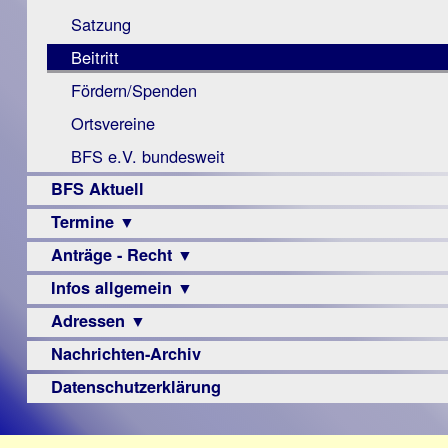
Monokular
Berichte
Satzung
Mac
Beitritt
Instagram-
Fördern/Spenden
Links
Ortsvereine
BFS e.V. bundesweit
BFS Aktuell
Termine ▼
Anträge - Recht ▼
Veranstaltungsprogramme
Infos allgemein ▼
Archiv
Urteile
Adressen ▼
Sehbehinderung
Frühförderung
Nachrichten-Archiv
Augenoptiker
Schule
Berufsbildungswerke
Datenschutzerklärung
Ausbildung
Berufsförderungswerke
–