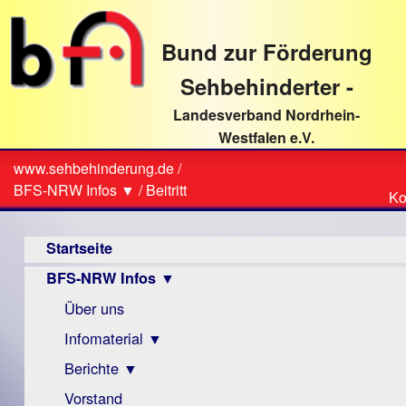
direkt
zum
Bund zur Förderung
Textinhalt
Sehbehinderter -
Landesverband Nordrhein-
Westfalen e.V.
Suche
www.sehbehinderung.de
/
Z
Sie
BFS-NRW Infos ▼
/
Beitritt
Ko
Ko
sind
Hauptmenü
hier
Startseite
BFS-NRW Infos ▼
Über uns
Infomaterial ▼
Berichte ▼
Visus
Zeitschrift
Vorstand
Archiv