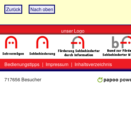
Zurück
Nach oben
unser Logo
Bedienungstipps
|
Impressum
|
Inhaltsverzeichnis
Zweit-
Lo
Menü
717656 Besucher