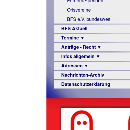
Fördern/Spenden
Links
Ortsvereine
BFS e.V. bundesweit
BFS Aktuell
Termine ▼
Anträge - Recht ▼
Veranstaltungsprogramme
Infos allgemein ▼
Archiv
Urteile
Adressen ▼
Sehbehinderung
Nachrichten-Archiv
Frühförderung
Augenoptiker
Datenschutzerklärung
Schule
Berufsbildungswerke
Ausbildung
Berufsförderungswerke
–
Familienratgeber
Beruf
Hörbüchereien
Senioren
Reha-
Hilfsmittel
Lehrer