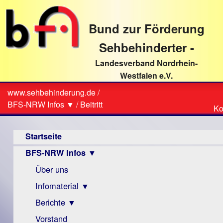
direkt
zum
Bund zur Förderung
Textinhalt
Sehbehinderter -
Landesverband Nordrhein-
Westfalen e.V.
Suche
www.sehbehinderung.de
/
Z
Sie
BFS-NRW Infos ▼
/
Beitritt
Ko
Ko
sind
Hauptmenü
hier
Startseite
BFS-NRW Infos ▼
Über uns
Infomaterial ▼
Berichte ▼
Visus
Zeitschrift
Vorstand
Archiv