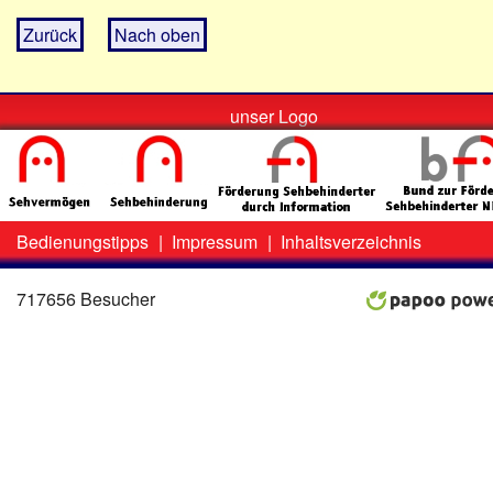
Zurück
Nach oben
unser Logo
Bedienungstipps
|
Impressum
|
Inhaltsverzeichnis
Zweit-
Lo
Menü
717656 Besucher