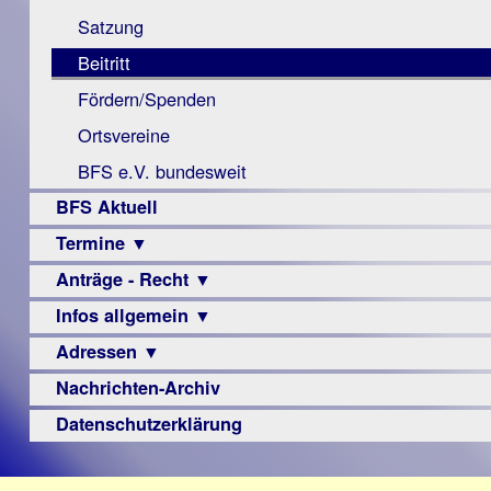
Monokular
Berichte
Satzung
Mac
Beitritt
Instagram-
Fördern/Spenden
Links
Ortsvereine
BFS e.V. bundesweit
BFS Aktuell
Termine ▼
Anträge - Recht ▼
Veranstaltungsprogramme
Infos allgemein ▼
Archiv
Urteile
Adressen ▼
Sehbehinderung
Frühförderung
Nachrichten-Archiv
Augenoptiker
Schule
Berufsbildungswerke
Datenschutzerklärung
Ausbildung
Berufsförderungswerke
–