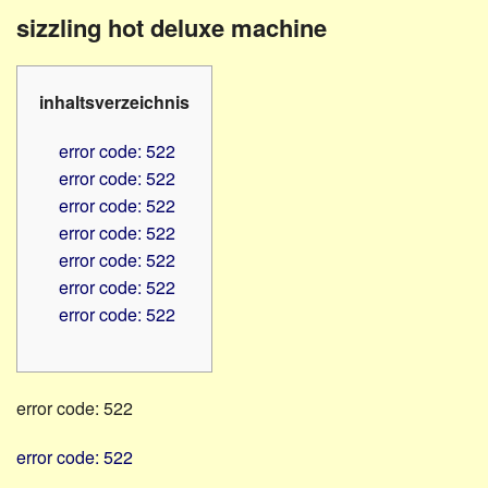
Familienratgeber
Beruf
sizzling hot deluxe machine
Hörbüchereien
Senioren
Reha-
Hilfsmittel
Lehrer
inhaltsverzeichnis
-
Schulen
PC
error code: 522
Verbände
error code: 522
error code: 522
error code: 522
error code: 522
error code: 522
error code: 522
error code: 522
error code: 522