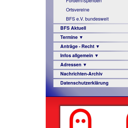
Fördern/Spenden
Links
Ortsvereine
BFS e.V. bundesweit
BFS Aktuell
Termine ▼
Anträge - Recht ▼
Veranstaltungsprogramme
Infos allgemein ▼
Archiv
Urteile
Adressen ▼
Sehbehinderung
Nachrichten-Archiv
Frühförderung
Augenoptiker
Datenschutzerklärung
Schule
Berufsbildungswerke
Ausbildung
Berufsförderungswerke
–
Familienratgeber
Beruf
Hörbüchereien
Senioren
Reha-
Hilfsmittel
Lehrer