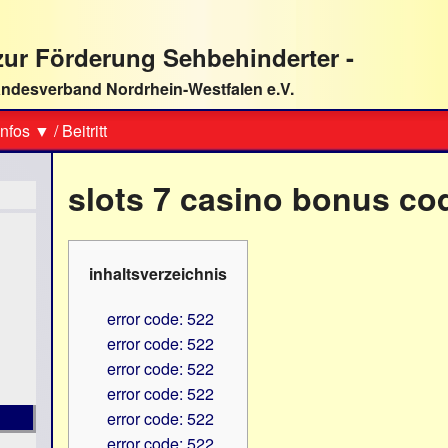
ur Förderung Sehbehinderter -
ndesverband Nordrhein-Westfalen e.V.
Suche
nfos ▼
/
Beitritt
slots 7 casino bonus co
inhaltsverzeichnis
error code: 522
error code: 522
error code: 522
error code: 522
error code: 522
error code: 522