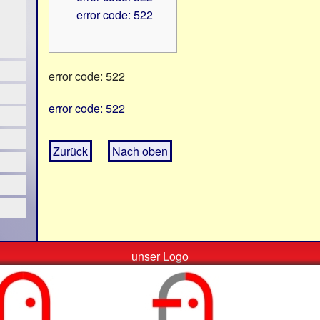
error code: 522
error code: 522
error code: 522
Zurück
Nach oben
unser Logo