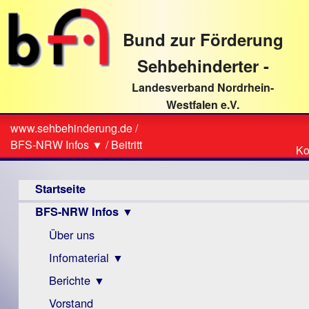
direkt
zum
Bund zur Förderung
Textinhalt
Sehbehinderter -
Landesverband Nordrhein-
Westfalen e.V.
Suche
www.sehbehinderung.de
/
Z
Sie
BFS-NRW Infos ▼
/
Beitritt
Ko
Ko
sind
Hauptmenü
hier
Startseite
BFS-NRW Infos ▼
Über uns
Infomaterial ▼
Berichte ▼
Visus
Zeitschrift
Vorstand
Archiv