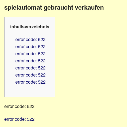
Familienratgeber
Beruf
spielautomat gebraucht verkaufen
Hörbüchereien
Senioren
Reha-
Hilfsmittel
Lehrer
inhaltsverzeichnis
-
Schulen
PC
error code: 522
Verbände
error code: 522
error code: 522
error code: 522
error code: 522
error code: 522
error code: 522
error code: 522
error code: 522