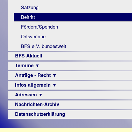
Monokular
Berichte
Satzung
Mac
Beitritt
Instagram-
Fördern/Spenden
Links
Ortsvereine
BFS e.V. bundesweit
BFS Aktuell
Termine ▼
Anträge - Recht ▼
Veranstaltungsprogramme
Infos allgemein ▼
Archiv
Urteile
Adressen ▼
Sehbehinderung
Frühförderung
Nachrichten-Archiv
Augenoptiker
Schule
Berufsbildungswerke
Datenschutzerklärung
Ausbildung
Berufsförderungswerke
–