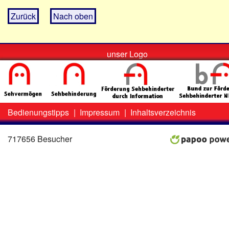
Zurück
Nach oben
unser Logo
Bedienungstipps
|
Impressum
|
Inhaltsverzeichnis
Zweit-
Lo
Menü
717656 Besucher