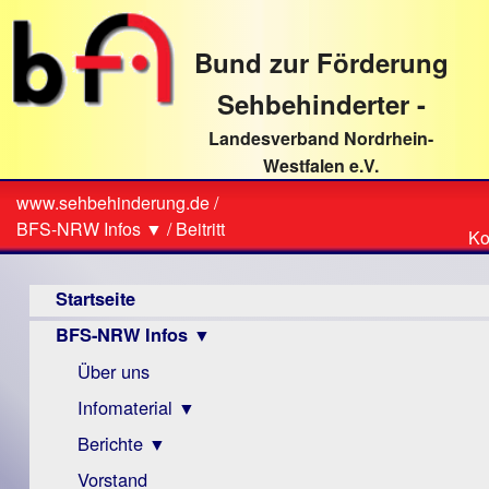
direkt
zum
Bund zur Förderung
Textinhalt
Sehbehinderter -
Landesverband Nordrhein-
Westfalen e.V.
Suche
www.sehbehinderung.de
/
Z
Sie
BFS-NRW Infos ▼
/
Beitritt
Ko
Ko
sind
Hauptmenü
hier
Startseite
BFS-NRW Infos ▼
Über uns
Infomaterial ▼
Berichte ▼
Visus
Zeitschrift
Vorstand
Archiv