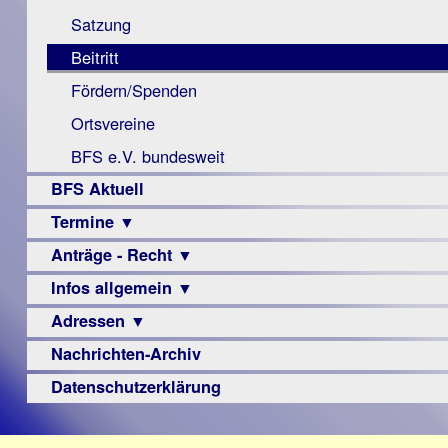
Monokular
Berichte
Satzung
Mac
Beitritt
Instagram-
Fördern/Spenden
Links
Ortsvereine
BFS e.V. bundesweit
BFS Aktuell
Termine ▼
Anträge - Recht ▼
Veranstaltungsprogramme
Infos allgemein ▼
Archiv
Urteile
Adressen ▼
Sehbehinderung
Frühförderung
Nachrichten-Archiv
Augenoptiker
Schule
Berufsbildungswerke
Datenschutzerklärung
Ausbildung
Berufsförderungswerke
–