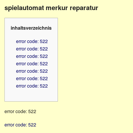
Familienratgeber
Beruf
spielautomat merkur reparatur
Hörbüchereien
Senioren
Reha-
Hilfsmittel
Lehrer
inhaltsverzeichnis
-
Schulen
PC
error code: 522
Verbände
error code: 522
error code: 522
error code: 522
error code: 522
error code: 522
error code: 522
error code: 522
error code: 522