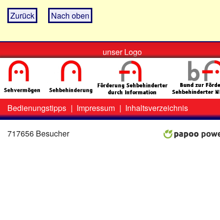
Zurück
Nach oben
unser Logo
Bedienungstipps
|
Impressum
|
Inhaltsverzeichnis
Zweit-
Lo
Menü
717656 Besucher