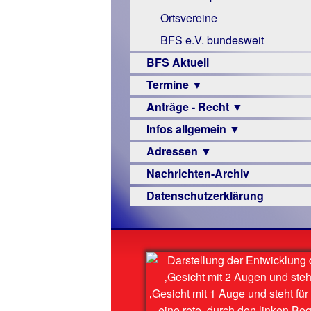
Links
Ortsvereine
BFS e.V. bundesweit
BFS Aktuell
Termine ▼
Anträge - Recht ▼
Veranstaltungsprogramme
Infos allgemein ▼
Archiv
Urteile
Adressen ▼
Sehbehinderung
Nachrichten-Archiv
Frühförderung
Augenoptiker
Datenschutzerklärung
Schule
Berufsbildungswerke
Ausbildung
Berufsförderungswerke
–
Familienratgeber
Beruf
Hörbüchereien
Senioren
Reha-
Hilfsmittel
Lehrer