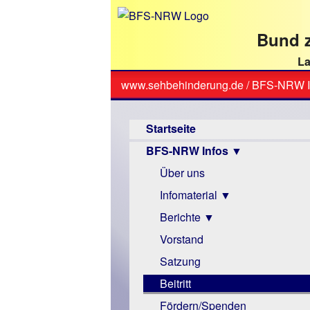
direkt
zum
Bund z
Textinhalt
La
www.sehbehinderung.de
/
BFS-NRW I
Sie
Hauptmenü
sind
Startseite
hier
BFS-NRW Infos ▼
Über uns
Infomaterial ▼
Berichte ▼
Visus
Zeitschrift
Vorstand
Archiv
Monokular
Berichte
Satzung
Mac
Beitritt
Instagram-
Fördern/Spenden