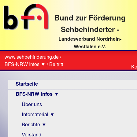
direkt
zum
Bund zur Förderung
Textinhalt
Sehbehinderter -
Landesverband Nordrhein-
Westfalen e.V.
Suche
www.sehbehinderung.de
/
Z
Sie
BFS-NRW Infos ▼
/
Beitritt
Ko
Ko
sind
Hauptmenü
hier
Startseite
BFS-NRW Infos ▼
Über uns
Infomaterial ▼
Berichte ▼
Visus
Zeitschrift
Vorstand
Archiv