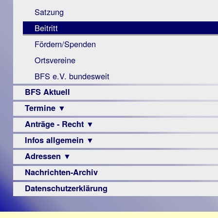
Monokular
Berichte
Satzung
Mac
Beitritt
Instagram-
Fördern/Spenden
Links
Ortsvereine
BFS e.V. bundesweit
BFS Aktuell
Termine ▼
Anträge - Recht ▼
Veranstaltungsprogramme
Infos allgemein ▼
Archiv
Urteile
Adressen ▼
Sehbehinderung
Frühförderung
Nachrichten-Archiv
Augenoptiker
Schule
Berufsbildungswerke
Datenschutzerklärung
Ausbildung
Berufsförderungswerke
–