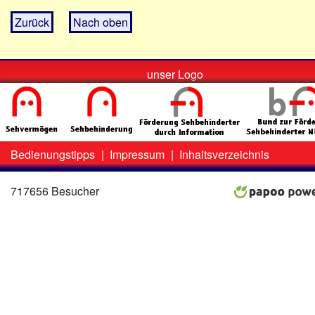
Zurück
Nach oben
unser Logo
Bedienungstipps
|
Impressum
|
Inhaltsverzeichnis
Zweit-
Lo
Menü
717656 Besucher