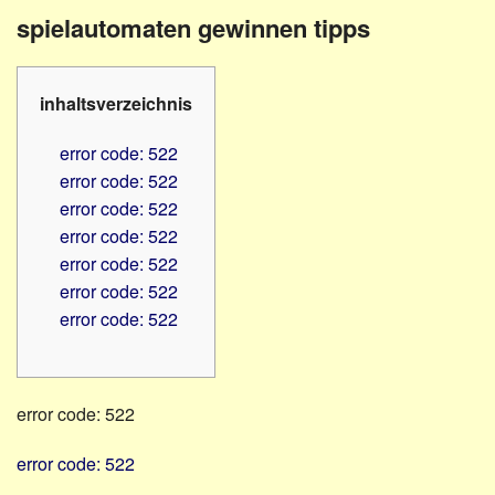
Familienratgeber
Beruf
spielautomaten gewinnen tipps
Hörbüchereien
Senioren
Reha-
Hilfsmittel
Lehrer
inhaltsverzeichnis
-
Schulen
PC
error code: 522
Verbände
error code: 522
error code: 522
error code: 522
error code: 522
error code: 522
error code: 522
error code: 522
error code: 522