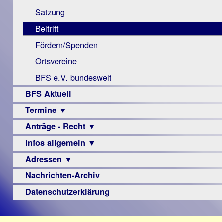
Monokular
Berichte
Satzung
Mac
Beitritt
Instagram-
Fördern/Spenden
Links
Ortsvereine
BFS e.V. bundesweit
BFS Aktuell
Termine ▼
Anträge - Recht ▼
Veranstaltungsprogramme
Infos allgemein ▼
Archiv
Urteile
Adressen ▼
Sehbehinderung
Frühförderung
Nachrichten-Archiv
Augenoptiker
Schule
Berufsbildungswerke
Datenschutzerklärung
Ausbildung
Berufsförderungswerke
–