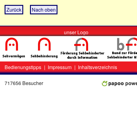
Zurück
Nach oben
unser Logo
Bedienungstipps
|
Impressum
|
Inhaltsverzeichnis
Zweit-
Lo
Menü
717656 Besucher