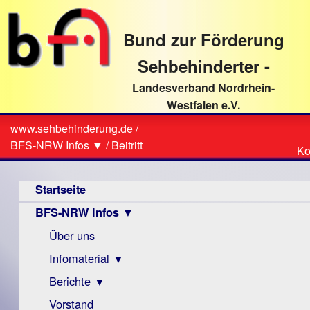
direkt
zum
Bund zur Förderung
Textinhalt
Sehbehinderter -
Landesverband Nordrhein-
Westfalen e.V.
Suche
www.sehbehinderung.de
/
Z
Sie
BFS-NRW Infos ▼
/
Beitritt
Ko
Ko
sind
Hauptmenü
hier
Startseite
BFS-NRW Infos ▼
Über uns
Infomaterial ▼
Berichte ▼
Visus
Zeitschrift
Vorstand
Archiv