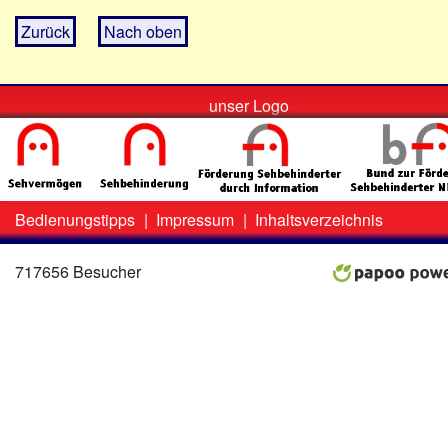
Zurück
Nach oben
unser Logo
Bedienungstipps
|
Impressum
|
Inhaltsverzeichnis
Zweit-
Lo
Menü
717656 Besucher