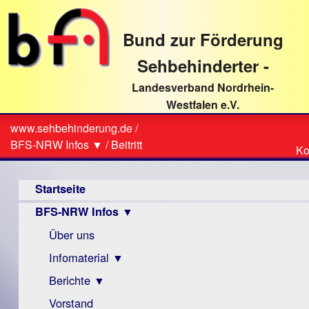
direkt
zum
Bund zur Förderung
Textinhalt
Sehbehinderter -
Landesverband Nordrhein-
Westfalen e.V.
Suche
www.sehbehinderung.de
/
Z
Sie
BFS-NRW Infos ▼
/
Beitritt
Ko
Ko
sind
Hauptmenü
hier
Startseite
BFS-NRW Infos ▼
Über uns
Infomaterial ▼
Berichte ▼
Visus
Zeitschrift
Vorstand
Archiv