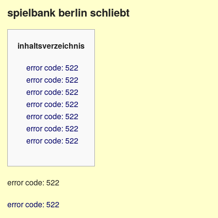
Familienratgeber
Beruf
spielbank berlin schliebt
Hörbüchereien
Senioren
Reha-
Hilfsmittel
Lehrer
inhaltsverzeichnis
-
Schulen
PC
error code: 522
Verbände
error code: 522
error code: 522
error code: 522
error code: 522
error code: 522
error code: 522
error code: 522
error code: 522