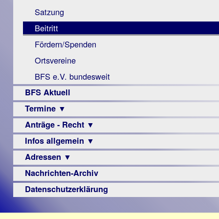
Monokular
Berichte
Satzung
Mac
Beitritt
Instagram-
Fördern/Spenden
Links
Ortsvereine
BFS e.V. bundesweit
BFS Aktuell
Termine ▼
Anträge - Recht ▼
Veranstaltungsprogramme
Infos allgemein ▼
Archiv
Urteile
Adressen ▼
Sehbehinderung
Frühförderung
Nachrichten-Archiv
Augenoptiker
Schule
Berufsbildungswerke
Datenschutzerklärung
Ausbildung
Berufsförderungswerke
–