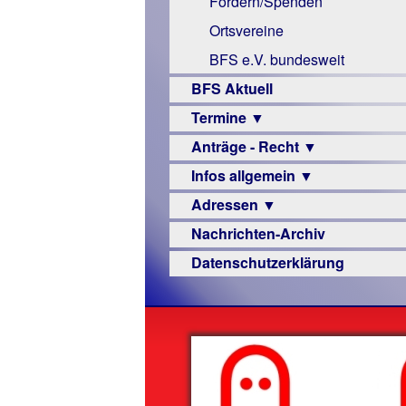
Fördern/Spenden
Links
Ortsvereine
BFS e.V. bundesweit
BFS Aktuell
Termine ▼
Anträge - Recht ▼
Veranstaltungsprogramme
Infos allgemein ▼
Archiv
Urteile
Adressen ▼
Sehbehinderung
Nachrichten-Archiv
Frühförderung
Augenoptiker
Datenschutzerklärung
Schule
Berufsbildungswerke
Ausbildung
Berufsförderungswerke
–
Familienratgeber
Beruf
Hörbüchereien
Senioren
Reha-
Hilfsmittel
Lehrer