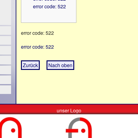
error code: 522
error code: 522
error code: 522
Zurück
Nach oben
unser Logo