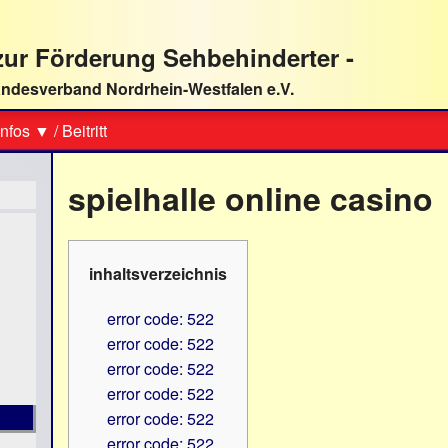
ur Förderung Sehbehinderter -
ndesverband Nordrhein-Westfalen e.V.
Suche
nfos ▼
/
Beitritt
spielhalle online casino
inhaltsverzeichnis
error code: 522
error code: 522
error code: 522
error code: 522
error code: 522
error code: 522