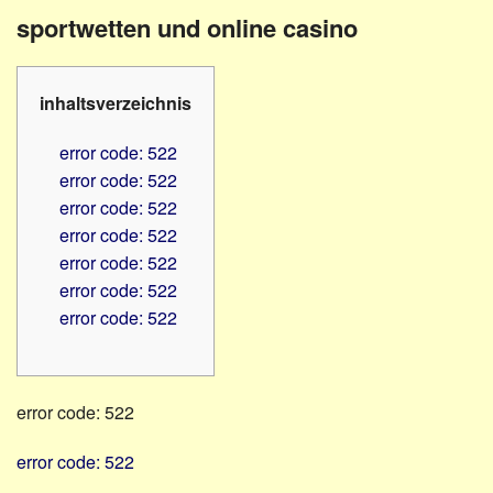
Familienratgeber
Beruf
sportwetten und online casino
Hörbüchereien
Senioren
Reha-
Hilfsmittel
Lehrer
inhaltsverzeichnis
-
Schulen
PC
error code: 522
Verbände
error code: 522
error code: 522
error code: 522
error code: 522
error code: 522
error code: 522
error code: 522
error code: 522