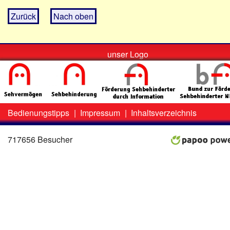
Zurück
Nach oben
unser Logo
Bedienungstipps
|
Impressum
|
Inhaltsverzeichnis
Zweit-
Lo
Menü
717656 Besucher