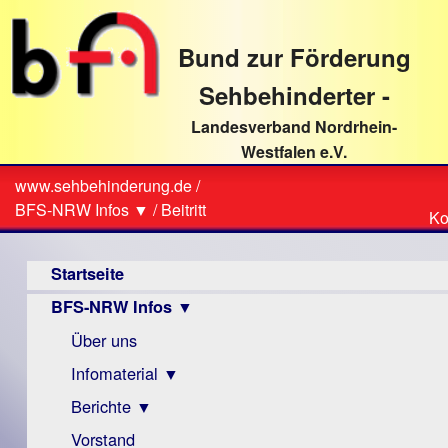
direkt
zum
Bund zur Förderung
Textinhalt
Sehbehinderter -
Landesverband Nordrhein-
Westfalen e.V.
Suche
www.sehbehinderung.de
/
Z
Sie
BFS-NRW Infos ▼
/
Beitritt
Ko
Ko
sind
Hauptmenü
hier
Startseite
BFS-NRW Infos ▼
Über uns
Infomaterial ▼
Berichte ▼
Visus
Zeitschrift
Vorstand
Archiv