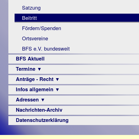
Monokular
Berichte
Satzung
Mac
Beitritt
Instagram-
Fördern/Spenden
Links
Ortsvereine
BFS e.V. bundesweit
BFS Aktuell
Termine ▼
Anträge - Recht ▼
Veranstaltungsprogramme
Infos allgemein ▼
Archiv
Urteile
Adressen ▼
Sehbehinderung
Frühförderung
Nachrichten-Archiv
Augenoptiker
Schule
Berufsbildungswerke
Datenschutzerklärung
Ausbildung
Berufsförderungswerke
–