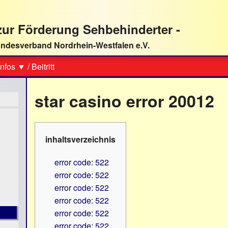
ur Förderung Sehbehinderter -
ndesverband Nordrhein-Westfalen e.V.
Suche
nfos ▼
/
Beitritt
star casino error 20012
inhaltsverzeichnis
error code: 522
error code: 522
error code: 522
error code: 522
error code: 522
error code: 522