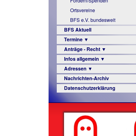
Fördern/Spenden
Links
Ortsvereine
BFS e.V. bundesweit
BFS Aktuell
Termine ▼
Anträge - Recht ▼
Veranstaltungsprogramme
Infos allgemein ▼
Archiv
Urteile
Adressen ▼
Sehbehinderung
Nachrichten-Archiv
Frühförderung
Augenoptiker
Datenschutzerklärung
Schule
Berufsbildungswerke
Ausbildung
Berufsförderungswerke
–
Familienratgeber
Beruf
Hörbüchereien
Senioren
Reha-
Hilfsmittel
Lehrer