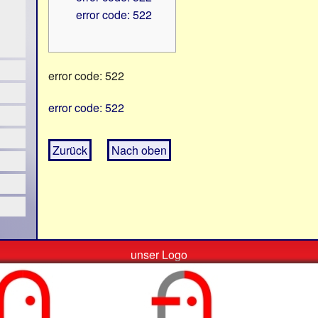
error code: 522
error code: 522
error code: 522
Zurück
Nach oben
unser Logo