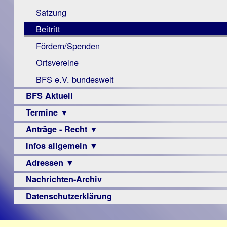
Monokular
Berichte
Satzung
Mac
Beitritt
Instagram-
Fördern/Spenden
Links
Ortsvereine
BFS e.V. bundesweit
BFS Aktuell
Termine ▼
Anträge - Recht ▼
Veranstaltungsprogramme
Infos allgemein ▼
Archiv
Urteile
Adressen ▼
Sehbehinderung
Frühförderung
Nachrichten-Archiv
Augenoptiker
Schule
Berufsbildungswerke
Datenschutzerklärung
Ausbildung
Berufsförderungswerke
–