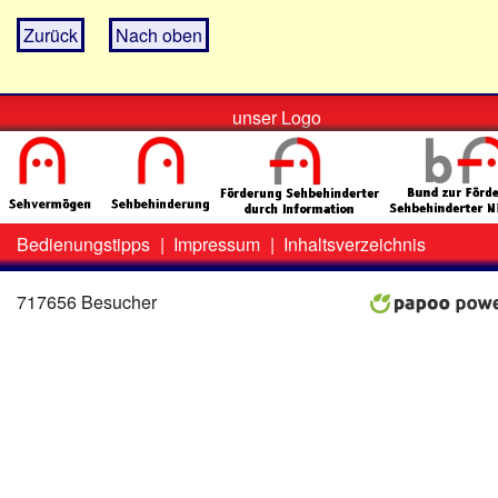
Zurück
Nach oben
unser Logo
Bedienungstipps
|
Impressum
|
Inhaltsverzeichnis
Zweit-
Lo
Menü
717656 Besucher