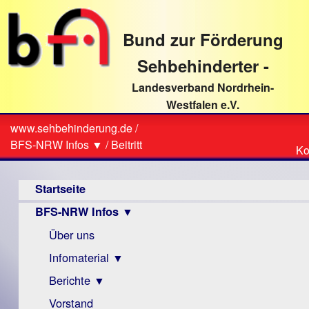
direkt
zum
Bund zur Förderung
Textinhalt
Sehbehinderter -
Landesverband Nordrhein-
Westfalen e.V.
Suche
www.sehbehinderung.de
/
Z
Sie
BFS-NRW Infos ▼
/
Beitritt
Ko
Ko
sind
Hauptmenü
hier
Startseite
BFS-NRW Infos ▼
Über uns
Infomaterial ▼
Berichte ▼
Visus
Zeitschrift
Vorstand
Archiv