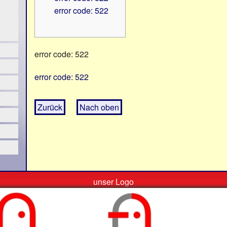
error code: 522
error code: 522
error code: 522
Zurück
Nach oben
unser Logo