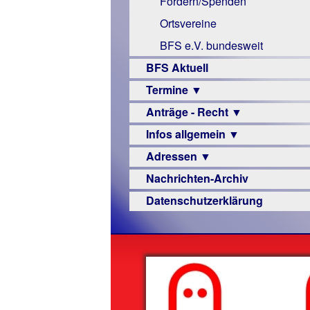
Fördern/Spenden
Links
Ortsvereine
BFS e.V. bundesweit
BFS Aktuell
Termine ▼
Anträge - Recht ▼
Veranstaltungsprogramme
Infos allgemein ▼
Archiv
Urteile
Adressen ▼
Sehbehinderung
Nachrichten-Archiv
Frühförderung
Augenoptiker
Datenschutzerklärung
Schule
Berufsbildungswerke
Ausbildung
Berufsförderungswerke
–
Familienratgeber
Beruf
Hörbüchereien
Senioren
Reha-
Hilfsmittel
Lehrer