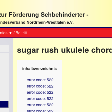
ur Förderung Sehbehinderter -
ndesverband Nordrhein-Westfalen e.V.
Suche
nfos ▼
/
Beitritt
sugar rush ukulele chor
inhaltsverzeichnis
error code: 522
error code: 522
error code: 522
error code: 522
error code: 522
error code: 522