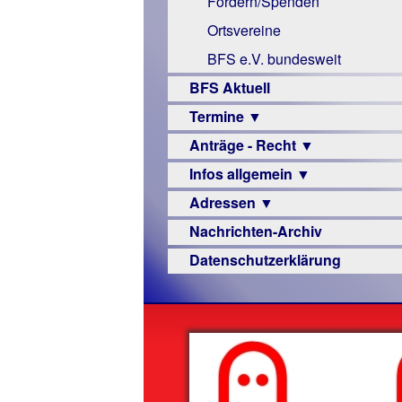
Fördern/Spenden
Links
Ortsvereine
BFS e.V. bundesweit
BFS Aktuell
Termine ▼
Anträge - Recht ▼
Veranstaltungsprogramme
Infos allgemein ▼
Archiv
Urteile
Adressen ▼
Sehbehinderung
Nachrichten-Archiv
Frühförderung
Augenoptiker
Datenschutzerklärung
Schule
Berufsbildungswerke
Ausbildung
Berufsförderungswerke
–
Familienratgeber
Beruf
Hörbüchereien
Senioren
Reha-
Hilfsmittel
Lehrer