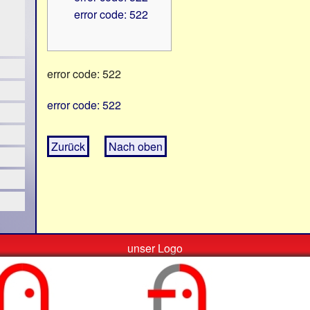
error code: 522
error code: 522
error code: 522
Zurück
Nach oben
unser Logo