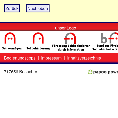
Zurück
Nach oben
unser Logo
Bedienungstipps
|
Impressum
|
Inhaltsverzeichnis
Zweit-
Lo
Menü
717656 Besucher