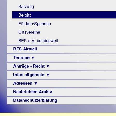
Monokular
Berichte
Satzung
Mac
Beitritt
Instagram-
Fördern/Spenden
Links
Ortsvereine
BFS e.V. bundesweit
BFS Aktuell
Termine ▼
Anträge - Recht ▼
Veranstaltungsprogramme
Infos allgemein ▼
Archiv
Urteile
Adressen ▼
Sehbehinderung
Frühförderung
Nachrichten-Archiv
Augenoptiker
Schule
Berufsbildungswerke
Datenschutzerklärung
Ausbildung
Berufsförderungswerke
–