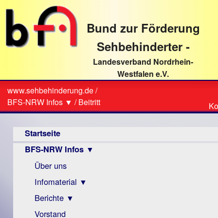
direkt
zum
Bund zur Förderung
Textinhalt
Sehbehinderter -
Landesverband Nordrhein-
Westfalen e.V.
Suche
www.sehbehinderung.de
/
Z
Sie
BFS-NRW Infos ▼
/
Beitritt
Ko
Ko
sind
Hauptmenü
hier
Startseite
BFS-NRW Infos ▼
Über uns
Infomaterial ▼
Berichte ▼
Visus
Zeitschrift
Vorstand
Archiv