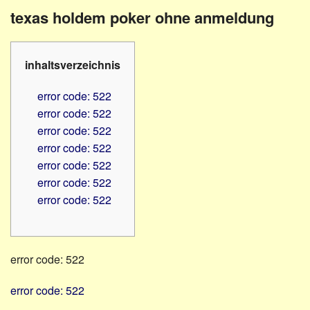
Familienratgeber
Beruf
texas holdem poker ohne anmeldung
Hörbüchereien
Senioren
Reha-
Hilfsmittel
Lehrer
inhaltsverzeichnis
-
Schulen
PC
error code: 522
Verbände
error code: 522
error code: 522
error code: 522
error code: 522
error code: 522
error code: 522
error code: 522
error code: 522