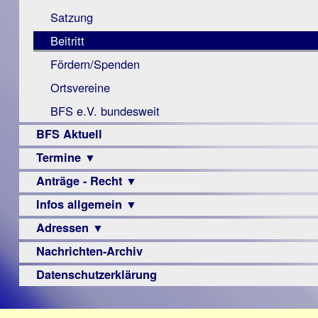
Monokular
Berichte
Satzung
Mac
Beitritt
Instagram-
Fördern/Spenden
Links
Ortsvereine
BFS e.V. bundesweit
BFS Aktuell
Termine ▼
Anträge - Recht ▼
Veranstaltungsprogramme
Infos allgemein ▼
Archiv
Urteile
Adressen ▼
Sehbehinderung
Frühförderung
Nachrichten-Archiv
Augenoptiker
Schule
Berufsbildungswerke
Datenschutzerklärung
Ausbildung
Berufsförderungswerke
–