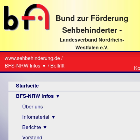
direkt
zum
Bund zur Förderung
Textinhalt
Sehbehinderter -
Landesverband Nordrhein-
Westfalen e.V.
Suche
www.sehbehinderung.de
/
Z
Sie
BFS-NRW Infos ▼
/
Beitritt
Ko
Ko
sind
Hauptmenü
hier
Startseite
BFS-NRW Infos ▼
Über uns
Infomaterial ▼
Berichte ▼
Visus
Zeitschrift
Vorstand
Archiv