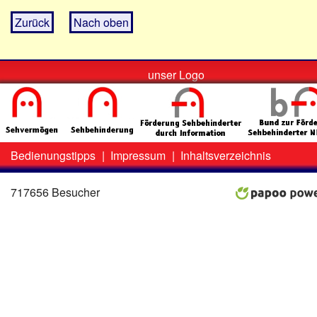
Zurück
Nach oben
unser Logo
Bedienungstipps
|
Impressum
|
Inhaltsverzeichnis
Zweit-
Lo
Menü
717656 Besucher