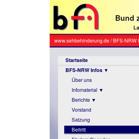
direkt
zum
Bund z
Textinhalt
La
www.sehbehinderung.de
/
BFS-NRW I
Sie
Hauptmenü
sind
Startseite
hier
BFS-NRW Infos ▼
Über uns
Infomaterial ▼
Berichte ▼
Visus
Zeitschrift
Vorstand
Archiv
Monokular
Berichte
Satzung
Mac
Beitritt
Instagram-