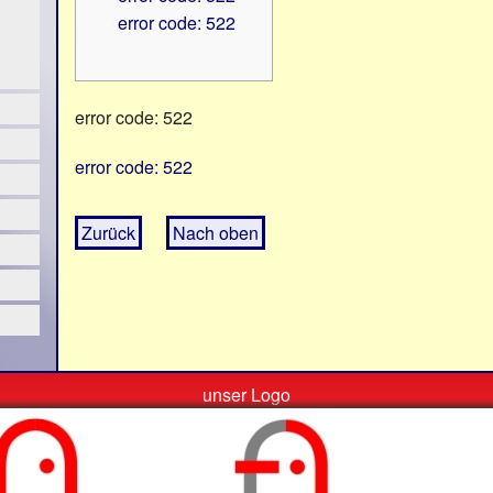
error code: 522
error code: 522
error code: 522
Zurück
Nach oben
unser Logo