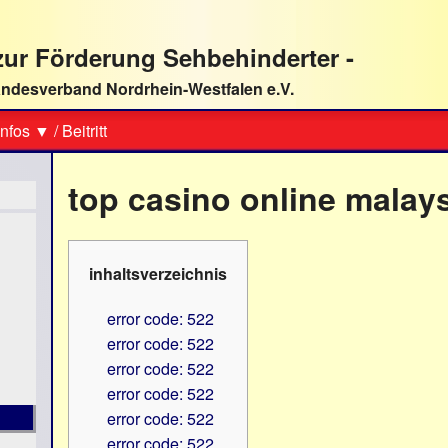
ur Förderung Sehbehinderter -
ndesverband Nordrhein-Westfalen e.V.
Suche
nfos ▼
/
Beitritt
top casino online malay
inhaltsverzeichnis
error code: 522
error code: 522
error code: 522
error code: 522
error code: 522
error code: 522