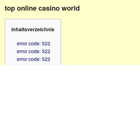
Familienratgeber
Beruf
top online casino world
Hörbüchereien
Senioren
Reha-
Hilfsmittel
Lehrer
inhaltsverzeichnis
-
Schulen
PC
error code: 522
Verbände
error code: 522
error code: 522
error code: 522
error code: 522
error code: 522
error code: 522
error code: 522
error code: 522