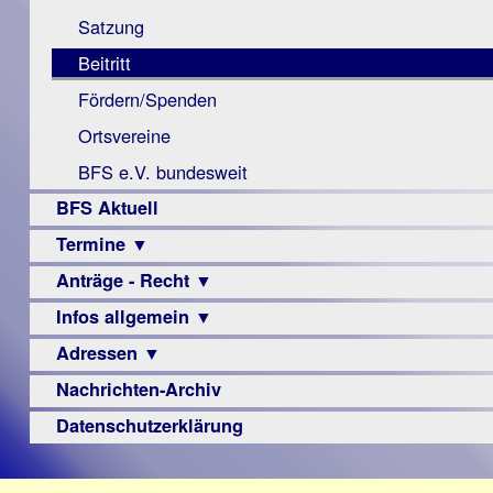
Monokular
Berichte
Satzung
Mac
Beitritt
Instagram-
Fördern/Spenden
Links
Ortsvereine
BFS e.V. bundesweit
BFS Aktuell
Termine ▼
Anträge - Recht ▼
Veranstaltungsprogramme
Infos allgemein ▼
Archiv
Urteile
Adressen ▼
Sehbehinderung
Frühförderung
Nachrichten-Archiv
Augenoptiker
Schule
Berufsbildungswerke
Datenschutzerklärung
Ausbildung
Berufsförderungswerke
–