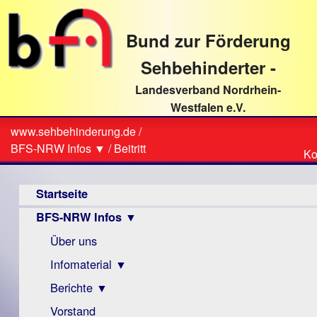
direkt
zum
Bund zur Förderung
Textinhalt
Sehbehinderter -
Landesverband Nordrhein-
Westfalen e.V.
Suche
www.sehbehinderung.de
/
Z
Sie
BFS-NRW Infos ▼
/
Beitritt
Ko
Ko
sind
Hauptmenü
hier
Startseite
BFS-NRW Infos ▼
Über uns
Infomaterial ▼
Berichte ▼
Visus
Zeitschrift
Vorstand
Archiv