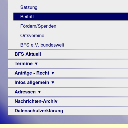
Monokular
Berichte
Satzung
Mac
Beitritt
Instagram-
Fördern/Spenden
Links
Ortsvereine
BFS e.V. bundesweit
BFS Aktuell
Termine ▼
Anträge - Recht ▼
Veranstaltungsprogramme
Infos allgemein ▼
Archiv
Urteile
Adressen ▼
Sehbehinderung
Frühförderung
Nachrichten-Archiv
Augenoptiker
Schule
Berufsbildungswerke
Datenschutzerklärung
Ausbildung
Berufsförderungswerke
–