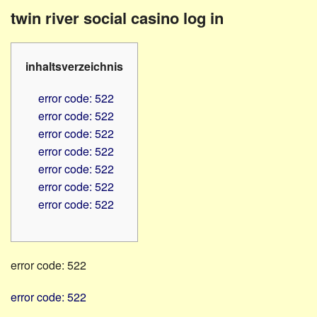
Familienratgeber
Beruf
twin river social casino log in
Hörbüchereien
Senioren
Reha-
Hilfsmittel
Lehrer
inhaltsverzeichnis
-
Schulen
PC
error code: 522
Verbände
error code: 522
error code: 522
error code: 522
error code: 522
error code: 522
error code: 522
error code: 522
error code: 522