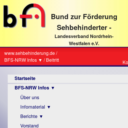
direkt
zum
Bund zur Förderung
Textinhalt
Sehbehinderter -
Landesverband Nordrhein-
Westfalen e.V.
Suche
www.sehbehinderung.de
/
Z
Sie
BFS-NRW Infos ▼
/
Beitritt
Ko
Ko
sind
Hauptmenü
hier
Startseite
BFS-NRW Infos ▼
Über uns
Infomaterial ▼
Berichte ▼
Visus
Zeitschrift
Vorstand
Archiv