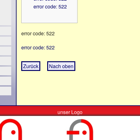
error code: 522
error code: 522
error code: 522
Zurück
Nach oben
unser Logo