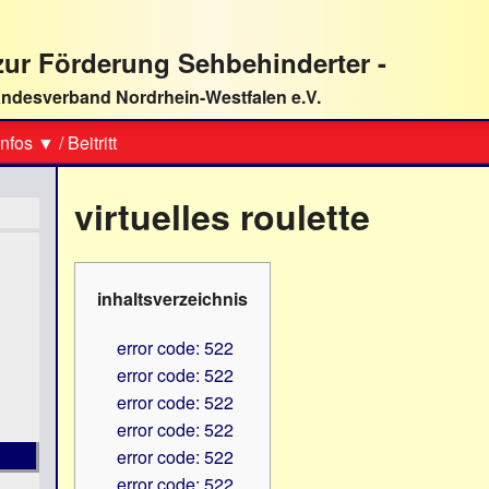
ur Förderung Sehbehinderter -
ndesverband Nordrhein-Westfalen e.V.
Suche
nfos ▼
/
Beitritt
virtuelles roulette
inhaltsverzeichnis
error code: 522
error code: 522
error code: 522
error code: 522
error code: 522
error code: 522