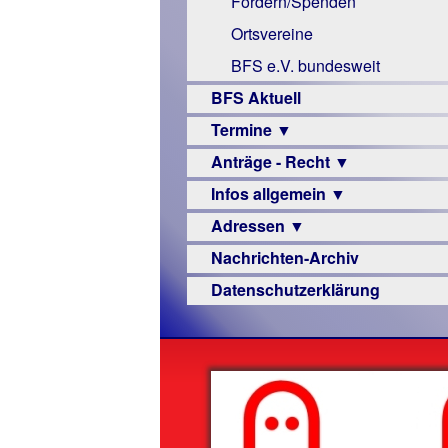
Fördern/Spenden
Links
Ortsvereine
BFS e.V. bundesweit
BFS Aktuell
Termine ▼
Anträge - Recht ▼
Veranstaltungsprogramme
Infos allgemein ▼
Archiv
Urteile
Adressen ▼
Sehbehinderung
Nachrichten-Archiv
Frühförderung
Augenoptiker
Datenschutzerklärung
Schule
Berufsbildungswerke
Ausbildung
Berufsförderungswerke
–
Familienratgeber
Beruf
Hörbüchereien
Senioren
Reha-
Hilfsmittel
Lehrer