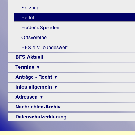
Monokular
Berichte
Satzung
Mac
Beitritt
Instagram-
Fördern/Spenden
Links
Ortsvereine
BFS e.V. bundesweit
BFS Aktuell
Termine ▼
Anträge - Recht ▼
Veranstaltungsprogramme
Infos allgemein ▼
Archiv
Urteile
Adressen ▼
Sehbehinderung
Frühförderung
Nachrichten-Archiv
Augenoptiker
Schule
Berufsbildungswerke
Datenschutzerklärung
Ausbildung
Berufsförderungswerke
–