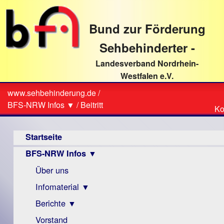
direkt
zum
Bund zur Förderung
Textinhalt
Sehbehinderter -
Landesverband Nordrhein-
Westfalen e.V.
Suche
www.sehbehinderung.de
/
Z
Sie
BFS-NRW Infos ▼
/
Beitritt
Ko
Ko
sind
Hauptmenü
hier
Startseite
BFS-NRW Infos ▼
Über uns
Infomaterial ▼
Berichte ▼
Visus
Zeitschrift
Vorstand
Archiv