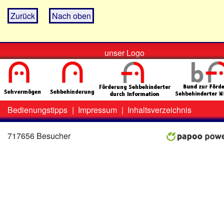
Zurück
Nach oben
unser Logo
Bedienungstipps
|
Impressum
|
Inhaltsverzeichnis
Zweit-
Lo
Menü
717656 Besucher