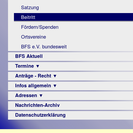
Monokular
Berichte
Satzung
Mac
Beitritt
Instagram-
Fördern/Spenden
Links
Ortsvereine
BFS e.V. bundesweit
BFS Aktuell
Termine ▼
Anträge - Recht ▼
Veranstaltungsprogramme
Infos allgemein ▼
Archiv
Urteile
Adressen ▼
Sehbehinderung
Frühförderung
Nachrichten-Archiv
Augenoptiker
Schule
Berufsbildungswerke
Datenschutzerklärung
Ausbildung
Berufsförderungswerke
–