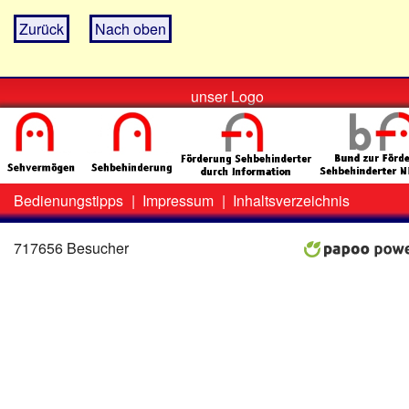
Zurück
Nach oben
unser Logo
Bedienungstipps
|
Impressum
|
Inhaltsverzeichnis
Zweit-
Lo
Menü
717656 Besucher