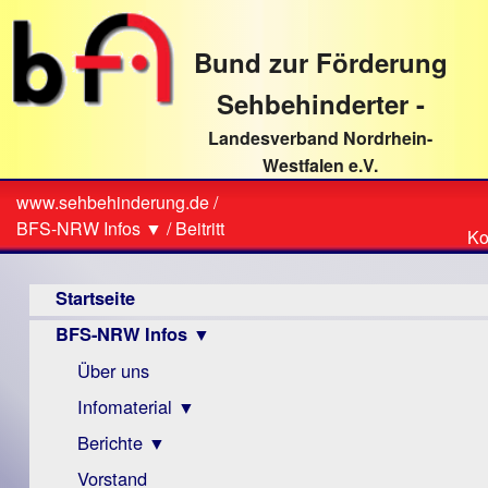
direkt
zum
Bund zur Förderung
Textinhalt
Sehbehinderter -
Landesverband Nordrhein-
Westfalen e.V.
Suche
www.sehbehinderung.de
/
Z
Sie
BFS-NRW Infos ▼
/
Beitritt
Ko
Ko
sind
Hauptmenü
hier
Startseite
BFS-NRW Infos ▼
Über uns
Infomaterial ▼
Berichte ▼
Visus
Zeitschrift
Vorstand
Archiv