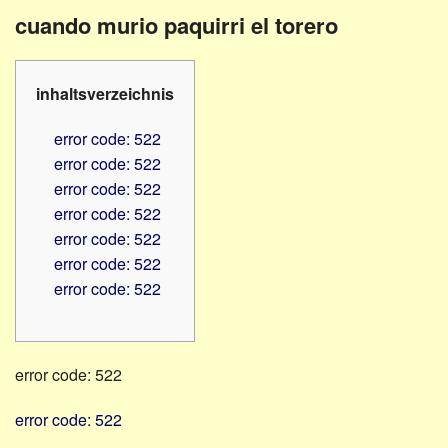
Familienratgeber
Beruf
cuando murio paquirri el torero
Hörbüchereien
Senioren
Reha-
Hilfsmittel
Lehrer
inhaltsverzeichnis
-
Schulen
PC
error code: 522
Verbände
error code: 522
error code: 522
error code: 522
error code: 522
error code: 522
error code: 522
error code: 522
error code: 522