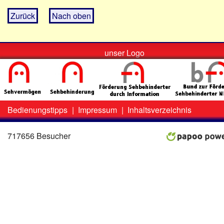
Zurück
Nach oben
unser Logo
Bedienungstipps
|
Impressum
|
Inhaltsverzeichnis
Zweit-
Lo
Menü
717656 Besucher