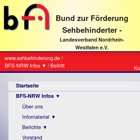
direkt
zum
Bund zur Förderung
Textinhalt
Sehbehinderter -
Landesverband Nordrhein-
Westfalen e.V.
Suche
www.sehbehinderung.de
/
Z
Sie
BFS-NRW Infos ▼
/
Beitritt
Ko
Ko
sind
Hauptmenü
hier
Startseite
BFS-NRW Infos ▼
Über uns
Infomaterial ▼
Berichte ▼
Visus
Zeitschrift
Vorstand
Archiv