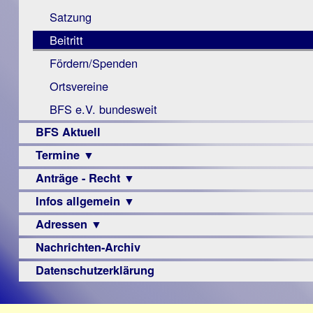
Monokular
Berichte
Satzung
Mac
Beitritt
Instagram-
Fördern/Spenden
Links
Ortsvereine
BFS e.V. bundesweit
BFS Aktuell
Termine ▼
Anträge - Recht ▼
Veranstaltungsprogramme
Infos allgemein ▼
Archiv
Urteile
Adressen ▼
Sehbehinderung
Frühförderung
Nachrichten-Archiv
Augenoptiker
Schule
Berufsbildungswerke
Datenschutzerklärung
Ausbildung
Berufsförderungswerke
–