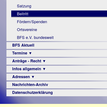
Monokular
Berichte
Satzung
Mac
Beitritt
Instagram-
Fördern/Spenden
Links
Ortsvereine
BFS e.V. bundesweit
BFS Aktuell
Termine ▼
Anträge - Recht ▼
Veranstaltungsprogramme
Infos allgemein ▼
Archiv
Urteile
Adressen ▼
Sehbehinderung
Frühförderung
Nachrichten-Archiv
Augenoptiker
Schule
Berufsbildungswerke
Datenschutzerklärung
Ausbildung
Berufsförderungswerke
–