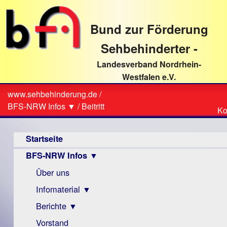
direkt
zum
Bund zur Förderung
Textinhalt
Sehbehinderter -
Landesverband Nordrhein-
Westfalen e.V.
Suche
www.sehbehinderung.de
/
Z
Sie
BFS-NRW Infos ▼
/
Beitritt
Ko
Ko
sind
Hauptmenü
hier
Startseite
BFS-NRW Infos ▼
Über uns
Infomaterial ▼
Berichte ▼
Visus
Zeitschrift
Vorstand
Archiv