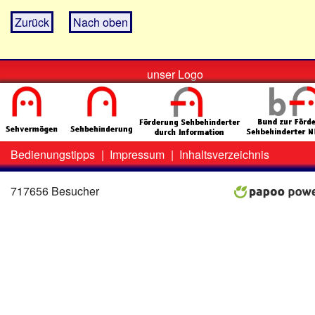
Zurück
Nach oben
unser Logo
Bedienungstipps
|
Impressum
|
Inhaltsverzeichnis
Zweit-
Lo
Menü
717656 Besucher