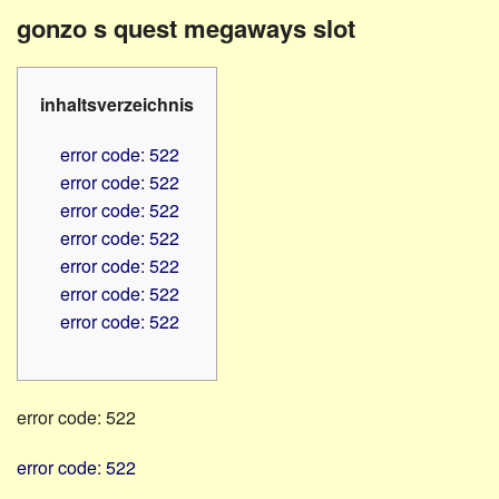
Familienratgeber
Beruf
gonzo s quest megaways slot
Hörbüchereien
Senioren
Reha-
Hilfsmittel
Lehrer
inhaltsverzeichnis
-
Schulen
PC
error code: 522
Verbände
error code: 522
error code: 522
error code: 522
error code: 522
error code: 522
error code: 522
error code: 522
error code: 522