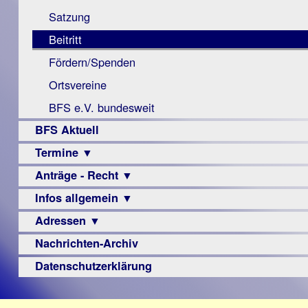
Monokular
Berichte
Satzung
Mac
Beitritt
Instagram-
Fördern/Spenden
Links
Ortsvereine
BFS e.V. bundesweit
BFS Aktuell
Termine ▼
Anträge - Recht ▼
Veranstaltungsprogramme
Infos allgemein ▼
Archiv
Urteile
Adressen ▼
Sehbehinderung
Frühförderung
Nachrichten-Archiv
Augenoptiker
Schule
Berufsbildungswerke
Datenschutzerklärung
Ausbildung
Berufsförderungswerke
–