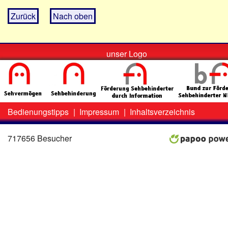
Zurück
Nach oben
unser Logo
Bedienungstipps
|
Impressum
|
Inhaltsverzeichnis
Zweit-
Lo
Menü
717656 Besucher