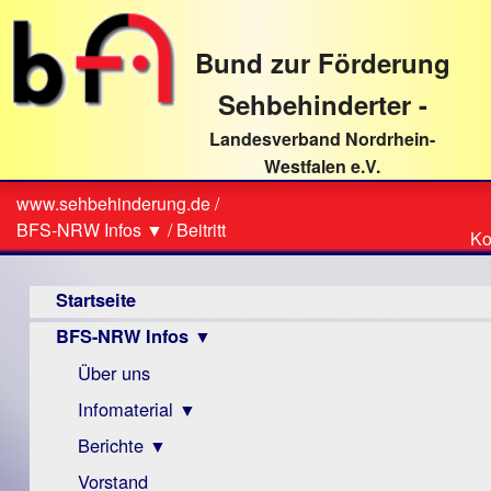
direkt
zum
Bund zur Förderung
Textinhalt
Sehbehinderter -
Landesverband Nordrhein-
Westfalen e.V.
Suche
www.sehbehinderung.de
/
Z
Sie
BFS-NRW Infos ▼
/
Beitritt
Ko
Ko
sind
Hauptmenü
hier
Startseite
BFS-NRW Infos ▼
Über uns
Infomaterial ▼
Berichte ▼
Visus
Zeitschrift
Vorstand
Archiv