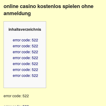
Familienratgeber
Beruf
online casino kostenlos spielen ohne
Hörbüchereien
Senioren
anmeldung
Reha-
Hilfsmittel
Lehrer
-
Schulen
inhaltsverzeichnis
PC
Verbände
error code: 522
error code: 522
error code: 522
error code: 522
error code: 522
error code: 522
error code: 522
error code: 522