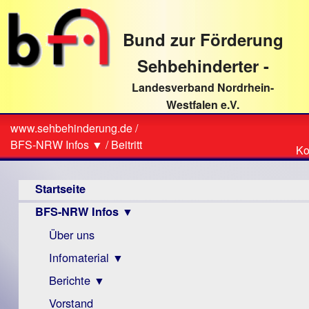
direkt
zum
Bund zur Förderung
Textinhalt
Sehbehinderter -
Landesverband Nordrhein-
Westfalen e.V.
Suche
www.sehbehinderung.de
/
Z
Sie
BFS-NRW Infos ▼
/
Beitritt
Ko
Ko
sind
Hauptmenü
hier
Startseite
BFS-NRW Infos ▼
Über uns
Infomaterial ▼
Berichte ▼
Visus
Zeitschrift
Vorstand
Archiv