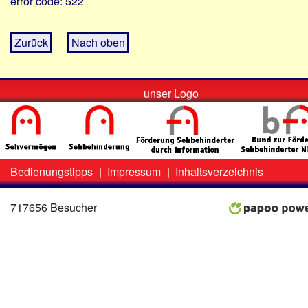
error code: 522
Zurück
Nach oben
unser Logo
Bedienungstipps
|
Impressum
|
Inhaltsverzeichnis
Zweit-
Lo
Menü
717656 Besucher