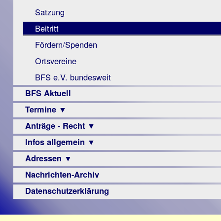
Monokular
Berichte
Satzung
Mac
Beitritt
Instagram-
Fördern/Spenden
Links
Ortsvereine
BFS e.V. bundesweit
BFS Aktuell
Termine ▼
Anträge - Recht ▼
Veranstaltungsprogramme
Infos allgemein ▼
Archiv
Urteile
Adressen ▼
Sehbehinderung
Frühförderung
Nachrichten-Archiv
Augenoptiker
Schule
Berufsbildungswerke
Datenschutzerklärung
Ausbildung
Berufsförderungswerke
–