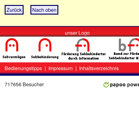
Zurück
Nach oben
unser Logo
Bedienungstipps
|
Impressum
|
Inhaltsverzeichnis
Zweit-
Lo
Menü
717656 Besucher