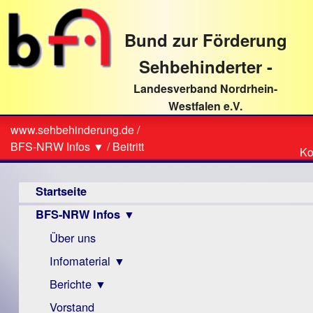
direkt
zum
Bund zur Förderung
Textinhalt
Sehbehinderter -
Landesverband Nordrhein-
Westfalen e.V.
Suche
www.sehbehinderung.de
/
Z
Sie
BFS-NRW Infos ▼
/
Beitritt
Ko
Ko
sind
Hauptmenü
hier
Startseite
BFS-NRW Infos ▼
Über uns
Infomaterial ▼
Berichte ▼
Visus
Zeitschrift
Vorstand
Archiv