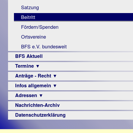
Monokular
Berichte
Satzung
Mac
Beitritt
Instagram-
Fördern/Spenden
Links
Ortsvereine
BFS e.V. bundesweit
BFS Aktuell
Termine ▼
Anträge - Recht ▼
Veranstaltungsprogramme
Infos allgemein ▼
Archiv
Urteile
Adressen ▼
Sehbehinderung
Frühförderung
Nachrichten-Archiv
Augenoptiker
Schule
Berufsbildungswerke
Datenschutzerklärung
Ausbildung
Berufsförderungswerke
–